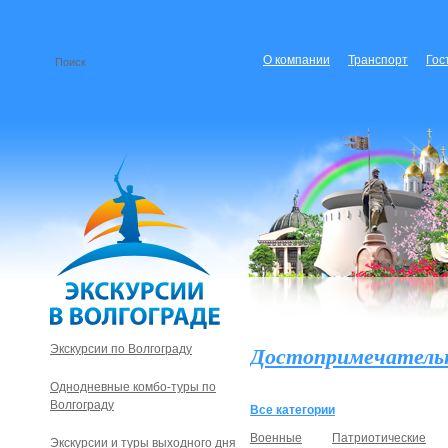
О компании
Транспорт
Гос
Достопримечатель
Экскурсии по Волгограду
Однодневные комбо-туры по
Волгограду
Все категории
Военные
Патриотические
Экскурсии и туры выходного дня