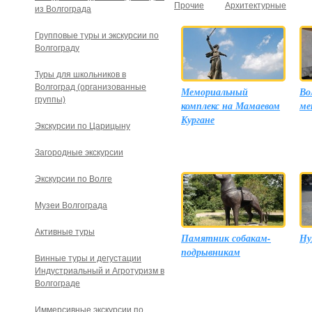
Прочие
Архитектурные
из Волгограда
Групповые туры и экскурсии по
Волгограду
Туры для школьников в
Волгоград (организованные
Мемориальный
Во
группы)
комплекс на Мамаевом
ме
Кургане
Экскурсии по Царицыну
Загородные экскурсии
Экскурсии по Волге
Музеи Волгограда
Активные туры
Памятник собакам-
Ну
подрывникам
Винные туры и дегустации
Индустриальный и Агротуризм в
Волгограде
Иммерсивные экскурсии по