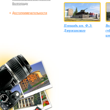
Волгограду
Достопримечательности
Площадь им. Ф.Э.
Во
Дзержинского
су
им