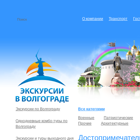
О компании
Транспорт
Гос
Экскурсии по Волгограду
Все категории
Военные
Патриотические
Однодневные комбо-туры по
Прочие
Архитектурные
Волгограду
Достопримечател
Экскурсии и туры выходного дня