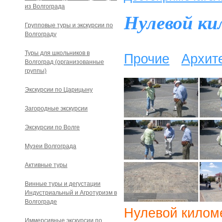
из Волгограда
Нулевой к
Групповые туры и экскурсии по
Волгограду
Туры для школьников в
Прочие
Архит
Волгоград (организованные
группы)
Экскурсии по Царицыну
Загородные экскурсии
Экскурсии по Волге
Музеи Волгограда
Активные туры
Винные туры и дегустации
Индустриальный и Агротуризм в
Волгограде
Нулевой килом
Иммерсивные экскурсии по