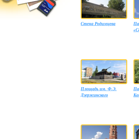
Стена Родимцева
Па
«С
Площадь им. Ф.Э.
Па
Дзержинского
Ко