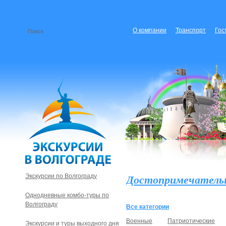
О компании
Транспорт
Гос
Достопримечатель
Экскурсии по Волгограду
Однодневные комбо-туры по
Волгограду
Все категории
Военные
Патриотические
Экскурсии и туры выходного дня