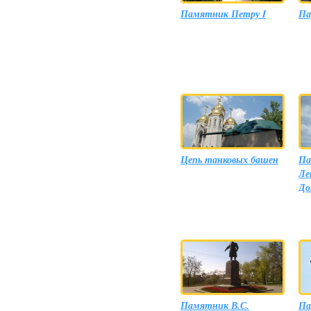
Памятник Петру I
Па
Цепь танковых башен
Па
Ле
До
Памятник В.С.
Па