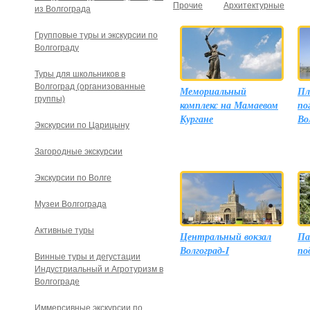
Прочие
Архитектурные
из Волгограда
Групповые туры и экскурсии по
Волгограду
Туры для школьников в
Волгоград (организованные
Мемориальный
Пл
группы)
комплекс на Мамаевом
по
Кургане
Во
Экскурсии по Царицыну
Загородные экскурсии
Экскурсии по Волге
Музеи Волгограда
Активные туры
Центральный вокзал
Па
Волгоград-I
по
Винные туры и дегустации
Индустриальный и Агротуризм в
Волгограде
Иммерсивные экскурсии по