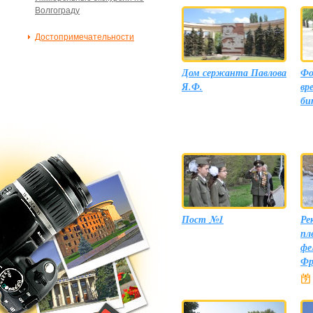
Волгограду
Достопримечательности
Дом сержанта Павлова
Фо
Я.Ф.
вр
би
Пост №1
Ре
пл
фе
Фр