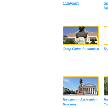
Хользунову
во
За
Сквер Саши Филиппова
Ко
Памятник Александру
Па
Невскому
Фе