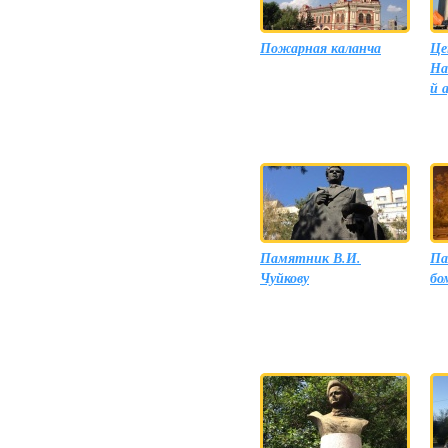
Пожарная каланча
Це
На
й 
Памятник В.И.
Па
Чуйкову
бо