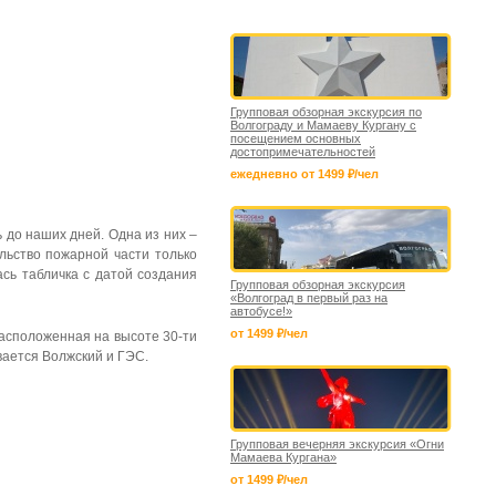
Групповая обзорная экскурсия по
Волгограду и Мамаеву Кургану с
посещением основных
достопримечательностей
ежедневно от 1499 ₽/чел
до наших дней. Одна из них –
льство пожарной части только
сь табличка с датой создания
Групповая обзорная экскурсия
«Волгоград в первый раз на
автобусе!»
от 1499 ₽/чел
асположенная на высоте 30-ти
вается Волжский и ГЭС.
Групповая вечерняя экскурсия «Огни
Мамаева Кургана»
от 1499 ₽/чел