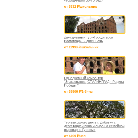
«Город-герой Волгоград»
от 5332 ₽/школьник
Двухдневный тур «Город-герой
Волгоград». 2 дня/1 ночь
от 11999 ₽/школьник
Однодневный комбо-тур
"Знакомьтесь, СТАЛИНГРАД - Родина
Победы!"
от 35500 ₽/1-3 чел
Тур выходного дня в г. Дубовку с
дегустацией вина и сыра на семейной
сыроварне Гусевых
от 4499 ₽/чел