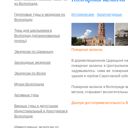
из Волгограда
Групповые туры и экскурсии по
Исторические
Архитектурные
Волгограду
Туры для школьников в
Волгоград (организованные
группы)
Пожарная каланча.
Экскурсии по Царицыну
В дореволюционном Царицыне нас
Загородные экскурсии
пожарная каланча в Центральном
задумывалось: сама же пожарная
Экскурсии по Волге
здания и гербом Саратовской губ
Музеи Волгограда
Пожарная каланча в Волгограде 
метров, открывает восхитительный
Активные туры
Данную достопримечательность В
Винные туры и дегустации
Индустриальный и Агротуризм в
Волгограде
Иммерсивные экскурсии по