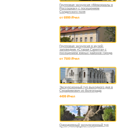
Групповая экскурсия «Мемориалы в
Россошках» с посещением
Солдатского поля
от 6999 ₽/чел
Групповая экскурсия в музей-
заповедник «Старая Сарепта» с
посещением южных районов города
от 7500 ₽/чел
Экскурсионный тур выходного дня в
Серафимович из Волгограда
4499 ₽/чел
Однодневный экскурсионный тур