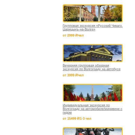
Групповая экскурсия «Русский Чикаго.
Царицынъ-на-Волге»
от 2999 ₽/чел
Вечерняя групповая обзорная
экскурсия по Волгограду на автобусе
от 3999 ₽/чел
Индивидуальная экскурсия по
Волгограду на автомобиле/минивене с
гидом
от 15499 ₽/1-3 чел