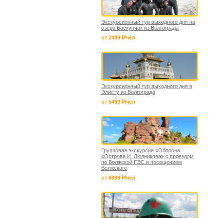
Экскурсионный тур выходного дня на
озеро Баскунчак из Волгограда
от 2499 ₽/чел
Экскурсионный тур выходного дня в
Элисту из Волгограда
от 5499 ₽/чел
Групповая экскурсия «Оборона
«Острова И. Людникова» с проездом
по Волжской ГЭС и посещением
Волжского
от 6999 ₽/чел