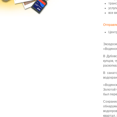
транс
услуг
все в
Отправле
Центр
Экскурс
«Водяног
В Дубовс
купцов, 
раскопка
В санато
водохран
«Водянс
Золотой
был пере
Сохрани
обнаруж
водопро
квартал,