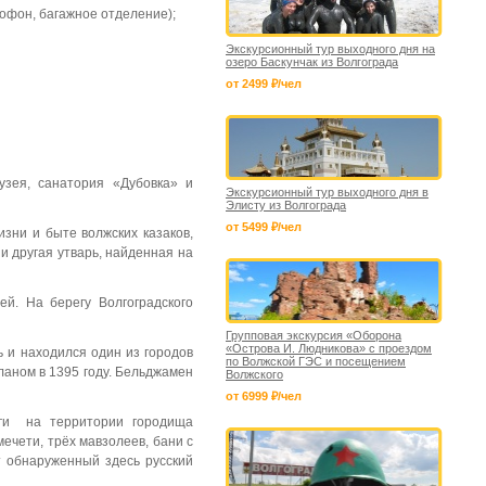
офон, багажное отделение);
Экскурсионный тур выходного дня на
озеро Баскунчак из Волгограда
от 2499 ₽/чел
музея, санатория «Дубовка» и
Экскурсионный тур выходного дня в
Элисту из Волгограда
от 5499 ₽/чел
зни и быте волжских казаков,
 и другая утварь, найденная на
ей. На берегу Волгоградского
Групповая экскурсия «Оборона
«Острова И. Людникова» с проездом
ь и находился один из городов
по Волжской ГЭС и посещением
аном в 1395 году. Бельджамен
Волжского
от 6999 ₽/чел
оги на территории городища
ечети, трёх мавзолеев, бани с
т обнаруженный здесь
русский