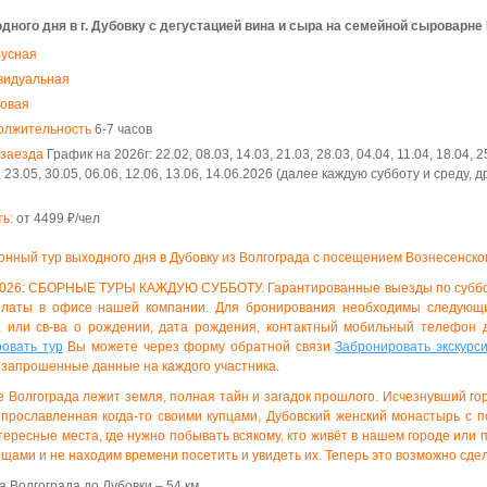
дного дня в г. Дубовку с дегустацией вина и сыра на семейной сыроварне
бусная
видуальная
повая
олжительность
6-7 часов
 заезда
График на 2026г: 22.02, 08.03, 14.03, 21.03, 28.03, 04.04, 11.04, 18.04, 25
, 23.05, 30.05, 06.06, 12.06, 13.06, 14.06.2026 (далее каждую субботу и среду, 
ь:
от 4499 ₽/чел
онный тур выходного дня в Дубовку из Волгограда с посещением Вознесенско
026: СБОРНЫЕ ТУРЫ КАЖДУЮ СУББОТУ. Гарантированные выезды по субб
платы в офисе нашей компании. Для бронирования необходимы следующи
а или св-ва о рождении, дата рождения, контактный мобильный телефон 
овать тур
Вы можете через форму обратной связи
Забронировать экскурси
запрошенные данные на каждого участника.
 Волгограда лежит земля, полная тайн и загадок прошлого. Исчезнувший г
 прославленная когда-то своими купцами, Дубовский женский монастырь с 
тересные места, где нужно побывать всякому, кто живёт в нашем городе или
ищами и не находим времени посетить и увидеть их. Теперь это возможно сдел
а Волгограда до Дубовки – 54 км.