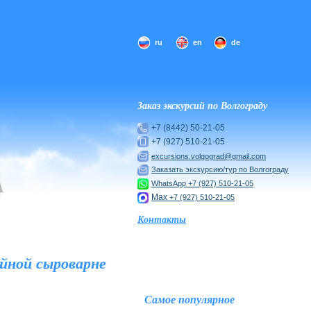
ru
en
de
Заказ экскурсий по Волгограду
+7 (8442) 50-21-05
+7 (927) 510-21-05
excursions.volgograd@gmail.com
Заказать экскурсию/тур по Волгограду
WhatsApp
+7 (927) 510-21-05
Max
+7 (927) 510-21-05
Контакты
ейной сыроварне
Самое популярное