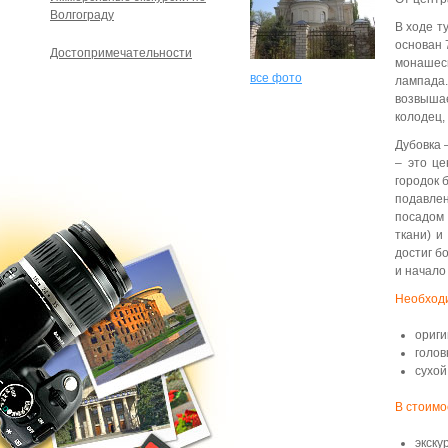
Волгограду
В ходе т
основан 
Достопримечательности
монашеск
все фото
лампада
возвышае
колодец,
Дубовка
– это це
городок 
подавлен
посадом 
ткани) и
достиг б
и начало
Необходи
ориги
голов
сухой
В стоимо
экску