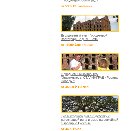
«Город-герой Волгоград»
от 5332 ₽/школьник
Двухдневный тур «Город-герой
Волгоград». 2 дня/1 ночь
от 11999 ₽/школьник
Однодневный комбо-тур
"Знакомьтесь, СТАЛИНГРАД - Родина
Победы!"
от 35500 ₽/1-3 чел
Тур выходного дня в г. Дубовку с
дегустацией вина и сыра на семейной
сыроварне Гусевых
от 4499 ₽/чел