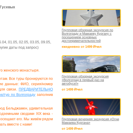
 Гусевых
Групповая обзорная экскурсия по
Волгограду и Мамаеву Кургану с
посещением основных
достопримечательностей
.04, 01.05, 02.05, 03.05, 09.05,
ежедневно от 1499 ₽/чел
другие даты под запрос)
го женского монастыря.
Групповая обзорная экскурсия
отам.
Все туры бронируются по
«Волгоград в первый раз на
автобусе!»
е данные: ФИО, серия/номер
для связи.
ПРЕДВАРИТЕЛЬНО
от 1499 ₽/чел
ю/тур по Волгограду
заполнив
ород Бельджамен, удивительная
подземными сводами XIX века -
 посещают его. Мы живём рядом
Групповая вечерняя экскурсия «Огни
Мамаева Кургана»
ать вместе с нами!
от 1499 ₽/чел