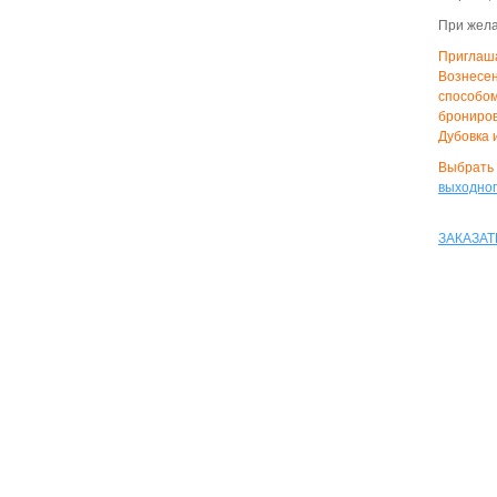
При жела
Приглаш
Вознесе
способо
брониров
Дубовка 
Выбрать
выходног
ЗАКАЗАТ