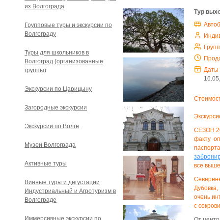
из Волгограда
Тур выхо
Авто
Групповые туры и экскурсии по
Волгограду
Инди
Груп
Туры для школьников в
Прод
Волгоград (организованные
Даты
группы)
16.05
Экскурсии по Царицыну
Стоимост
Загородные экскурсии
Экскурси
Экскурсии по Волге
СЕЗОН 2
факту о
Музеи Волгограда
паспорт
забронир
Активные туры
все выше
Севернее
Винные туры и дегустации
Дубовка,
Индустриальный и Агротуризм в
очень ин
Волгограде
с сокров
Иммерсивные экскурсии по
От центр