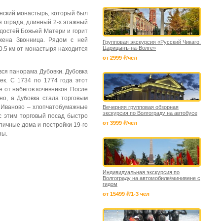
енский монастырь, который был
я ограда, длинный 2-х этажный
адостей Божьей Матери и горит
жена Звонница. Рядом с ней
Групповая экскурсия «Русский Чикаго.
Царицынъ-на-Волге»
0.5 км от монастыря находится
от 2999 ₽/чел
вся панорама Дубовки. Дубовка
ек. С 1734 по 1774 года этот
 от набегов кочевников. После
но, а Дубовка стала торговым
 с Иваново – хлопчатобумажные
Вечерняя групповая обзорная
экскурсия по Волгограду на автобусе
 с этим торговый посад быстро
от 3999 ₽/чел
пичные дома и постройки 19-го
ны.
Индивидуальная экскурсия по
Волгограду на автомобиле/минивене с
гидом
от 15499 ₽/1-3 чел