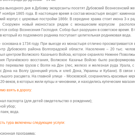
ура выходного дня в Дубовку экскурсанты посетят Дубовский Вознесенский ж
7 ноября 1865 года. В настоящее время в состав монастыря входят: каменна
ий корпус с церковью постройки 1866г. В середине храма стоит икона 3-х р
. Сооружен новый иконостасе рядом с монашеским корпусом располо
тся собор Вознесения Господня. Собор был разрушен в советское время. В 
 в который из подземного родника поступает целительная родниковая вода.
 –
основана в 1734 году. При выезде из монастыря отлично просматривается 
нтр Дубовского района Волгоградской области. Население – 20 тыс. челов
был центром Волжского Казачьего Войска, которое охраняло Нижнее Поволжье
ия Пугачёвского восстания, Волжское Казачье Войско было расформирова
по перевалке грузов с Волги на Дон (лес, железо и железная руда Урала,
 с Дона на Волгу (донецкий уголь и хлеб Дона, Украины и Кубани). В связи
ольшого расцвета.
На главной улице - Московской, сохранились красивые кир
 20-веков
, в которых жили купцы и чиновники, и находились купеческие магази
мо взять в дорогу:
нал паспорта (для детей свидетельство о рождении);
ной убор;
 паек, вода
.
сть тура включены следующие услуги:
рсионная программа;