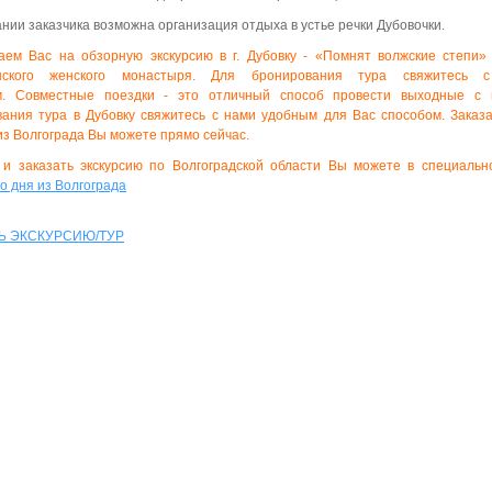
нии заказчика возможна организация отдыха в устье речки Дубовочки.
аем Вас на обзорную
экскурсию в г. Дубовку - «Помнят волжские степи
нского женского монастыря.
Для бронирования тура свяжитесь
м. Совместные поездки - это отличный способ провести выходные с 
ания тура в Дубовку свяжитесь с нами удобным для Вас способом. Заказа
из Волгограда Вы можете прямо сейчас.
 и заказать экскурсию по Волгоградской области Вы можете в специаль
о дня из Волгограда
Ь ЭКСКУРСИЮ/ТУР