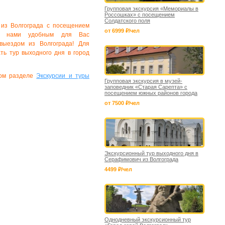
Групповая экскурсия «Мемориалы в
Россошках» с посещением
Солдатского поля
»
из Волгограда с посещением
от 6999 ₽/чел
 с нами удобным для Вас
выездом из Волгограда! Для
ть тур выходного дня в город
ном разделе
Экскурсии и туры
Групповая экскурсия в музей-
заповедник «Старая Сарепта» с
посещением южных районов города
от 7500 ₽/чел
Экскурсионный тур выходного дня в
Серафимович из Волгограда
4499 ₽/чел
Однодневный экскурсионный тур