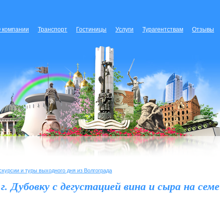
 компании
Транспорт
Гостиницы
Услуги
Турагентствам
Отзывы
скурсии и туры выходного дня из Волгограда
 г. Дубовку с дегустацией вина и сыра на сем