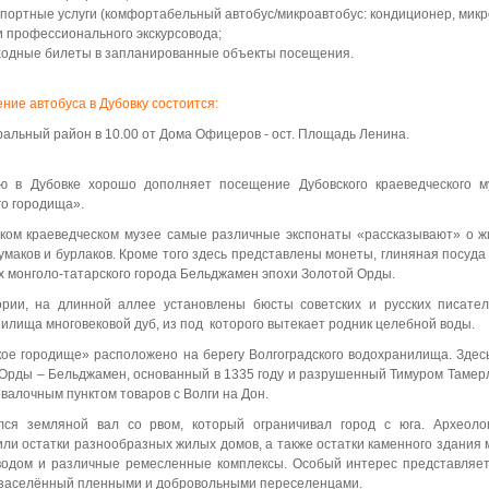
портные услуги (комфортабельный автобус/микроавтобус: кондиционер, микр
и профессионального экскурсовода;
ходные билеты в запланированные объекты посещения.
ние автобуса в Дубовку состоится:
альный район в 10.00 от Дома Офицеров - ост. Площадь Ленина.
ию в Дубовке хорошо дополняет посещение Дубовского
краеведческого 
о городища».
ком краеведческом музее
самые различные экспонаты «рассказывают» о жи
чумаков и бурлаков. Кроме того здесь представлены монеты, глиняная посуда
х монголо-татарского города Бельджамен эпохи Золотой Орды.
рии, на длинной аллее установлены бюсты советских и русских писател
илища многовековой дуб, из под которого вытекает родник целебной воды.
кое городище»
расположено на берегу Волгоградского водохранилища. Здес
 Орды –
Бельджамен,
основанный в 1335 году и разрушенный Тимуром Тамерл
валочным пунктом товаров с Волги на Дон.
лся земляной вал со рвом
, который ограничивал город с юга. Археол
или
остатки разнообразных жилых домов, а также остатки каменного здания м
водом и различные ремесленные комплексы.
Особый интерес представляе
заселённый пленными и добровольными переселенцами.