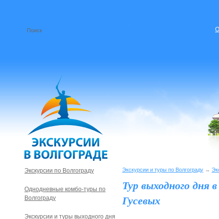
О
Экскурсии и туры по Волгограду
→
Эк
Экскурсии по Волгограду
Тур выходного дня в
Однодневные комбо-туры по
Гусевых
Волгограду
Экскурсии и туры выходного дня