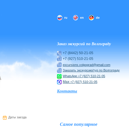
ru
en
de
Заказ экскурсий по Волгограду
+7 (8442) 50-21-05
+7 (927) 510-21-05
excursions.volgograd@gmail.com
Заказать экскурсию/тур по Волгограду
WhatsApp
+7 (927) 510-21-05
Max
+7 (927) 510-21-05
Контакты
Даты заезда
Самое популярное