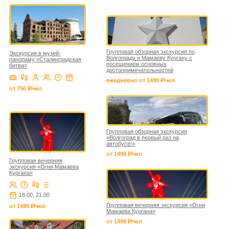
Групповая обзорная экскурсия по
Экскурсия в музей-
Волгограду и Мамаеву Кургану с
панораму «Сталинградская
посещением основных
битва»
достопримечательностей
ежедневно от 1499 ₽/чел
от 750 ₽/чел
Групповая обзорная экскурсия
«Волгоград в первый раз на
автобусе!»
от 1499 ₽/чел
Групповая вечерняя
экскурсия «Огни Мамаева
Кургана»
18.00, 21.00
Групповая вечерняя экскурсия «Огни
от 1499 ₽/чел
Мамаева Кургана»
от 1499 ₽/чел