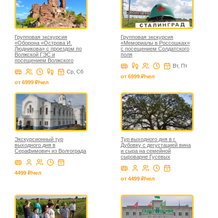
Групповая экскурсия
Групповая экскурсия
«Оборона «Острова И.
«Мемориалы в Россошках»
Людникова» с проездом по
с посещением Солдатского
Волжской ГЭС и
поля
посещением Волжского
Вт, Пт
Ср, Сб
от 6999 ₽/чел
от 6999 ₽/чел
Экскурсионный тур
Тур выходного дня в г.
выходного дня в
Дубовку с дегустацией вина
Серафимович из Волгограда
и сыра на семейной
сыроварне Гусевых
4499 ₽/чел
от 4499 ₽/чел