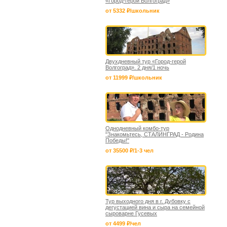
«Город-герой Волгоград»
от 5332 ₽/школьник
Двухдневный тур «Город-герой
Волгоград». 2 дня/1 ночь
от 11999 ₽/школьник
Однодневный комбо-тур
"Знакомьтесь, СТАЛИНГРАД - Родина
Победы!"
от 35500 ₽/1-3 чел
Тур выходного дня в г. Дубовку с
дегустацией вина и сыра на семейной
сыроварне Гусевых
от 4499 ₽/чел