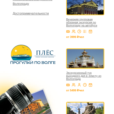
Волгограду
Достопримечательности
Вечерняя групповая
обзорная экскурсия по
Волгограду на автобусе
от 3999 ₽/чел
Экскурсионный тур
выходного дня в Элисту из
Волгограда
от 5499 ₽/чел