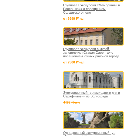
Групповая экскурсия «Мемориалы в
Россошках» с посещением
Солдатского поля
от 6999 ₽/чел
Групповая экскурсия в музей-
заповедник «Старая Сарепта» с
посещением южных районов города
от 7500 ₽/чел
Экскурсионный тур выходного дня в
Серафимович из Волгограда
4499 ₽/чел
Однодневный экскурсионный тур