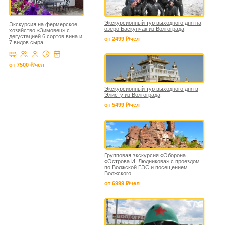
Экскурсионный тур выходного дня на
Экскурсия на фермерское
озеро Баскунчак из Волгограда
хозяйство «Зимовец» с
дегустацией 6 сортов вина и
от 2499 ₽/чел
7 видов сыра
от 7500 ₽/чел
Экскурсионный тур выходного дня в
Элисту из Волгограда
от 5499 ₽/чел
Групповая экскурсия «Оборона
«Острова И. Людникова» с проездом
по Волжской ГЭС и посещением
Волжского
от 6999 ₽/чел