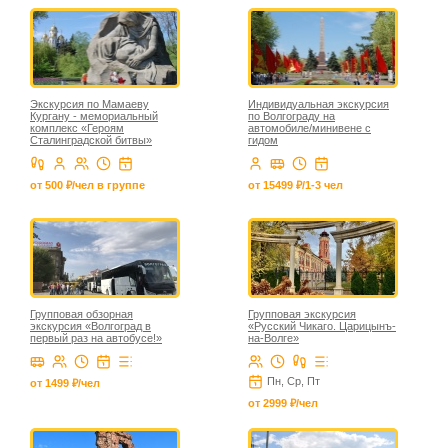
Экскурсия по Мамаеву
Индивидуальная экскурсия
Кургану - мемориальный
по Волгограду на
комплекс «Героям
автомобиле/минивене с
Сталинградской битвы»
гидом
от 500 ₽/чел в группе
от 15499 ₽/1-3 чел
Групповая обзорная
Групповая экскурсия
экскурсия «Волгоград в
«Русский Чикаго. Царицынъ-
первый раз на автобусе!»
на-Волге»
Пн, Ср, Пт
от 1499 ₽/чел
от 2999 ₽/чел