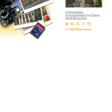
Однодневный
экскурсионный тур «Город-
герой Волгоград»
от 5332 ₽/школьник