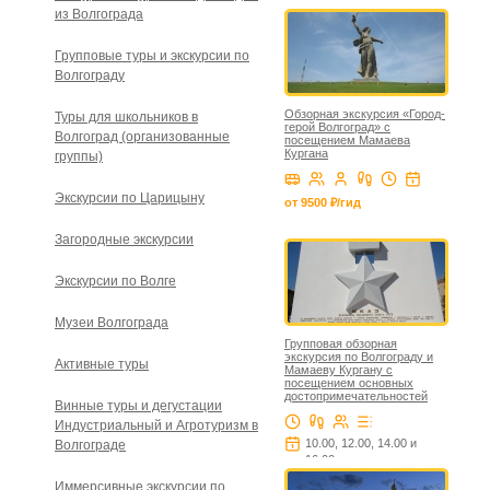
из Волгограда
Групповые туры и экскурсии по
Волгограду
Обзорная экскурсия «Город-
Туры для школьников в
герой Волгоград» с
Волгоград (организованные
посещением Мамаева
Кургана
группы)
Экскурсии по Царицыну
от 9500 ₽/гид
Загородные экскурсии
Экскурсии по Волге
Музеи Волгограда
Групповая обзорная
экскурсия по Волгограду и
Активные туры
Мамаеву Кургану с
посещением основных
достопримечательностей
Винные туры и дегустации
Индустриальный и Агротуризм в
10.00, 12.00, 14.00 и
Волгограде
16.00
ежедневно от 1499 ₽/чел
Иммерсивные экскурсии по