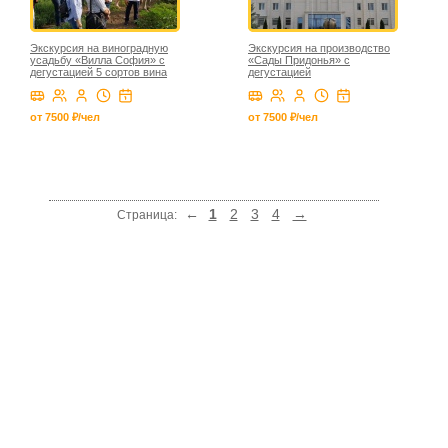
Экскурсия на виноградную
Экскурсия на производство
усадьбу «Вилла София» с
«Сады Придонья» с
дегустацией 5 сортов вина
дегустацией
от 7500 ₽/чел
от 7500 ₽/чел
←
1
2
3
4
→
Страница: