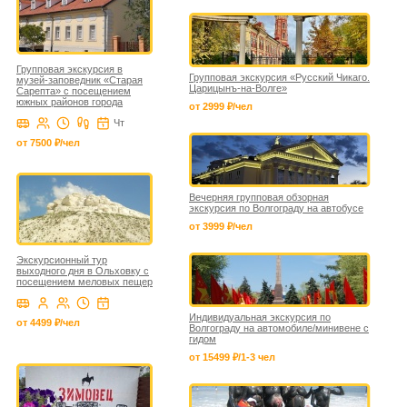
Групповая экскурсия в
Групповая экскурсия «Русский Чикаго.
музей-заповедник «Старая
Царицынъ-на-Волге»
Сарепта» с посещением
южных районов города
от 2999 ₽/чел
Чт
от 7500 ₽/чел
Вечерняя групповая обзорная
экскурсия по Волгограду на автобусе
от 3999 ₽/чел
Экскурсионный тур
выходного дня в Ольховку с
посещением меловых пещер
Индивидуальная экскурсия по
от 4499 ₽/чел
Волгограду на автомобиле/минивене с
гидом
от 15499 ₽/1-3 чел