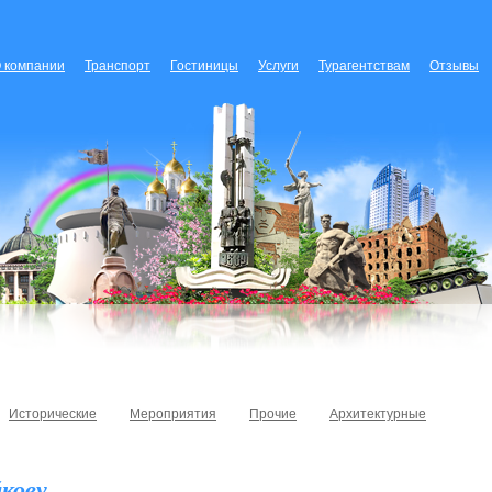
 компании
Транспорт
Гостиницы
Услуги
Турагентствам
Отзывы
Исторические
Мероприятия
Прочие
Архитектурные
кову