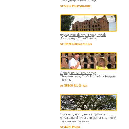
«Город-герой Волгоград»
от 5332 ₽/школьник
Двухдневный тур «Город-герой
Волгоград». 2 дня/1 ночь
от 11999 ₽/школьник
Однодневный комбо-тур
"Знакомьтесь, СТАЛИНГРАД - Родина
Победы!"
от 35500 ₽/1-3 чел
Тур выходного дня в г. Дубовку с
дегустацией вина и сыра на семейной
сыроварне Гусевых
от 4499 ₽/чел