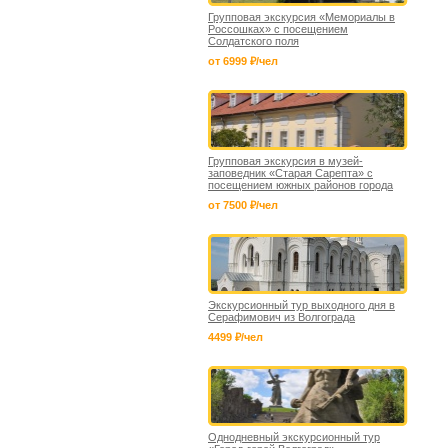
Групповая экскурсия «Мемориалы в
Россошках» с посещением
Солдатского поля
от 6999 ₽/чел
Групповая экскурсия в музей-
заповедник «Старая Сарепта» с
посещением южных районов города
от 7500 ₽/чел
Экскурсионный тур выходного дня в
Серафимович из Волгограда
4499 ₽/чел
Однодневный экскурсионный тур