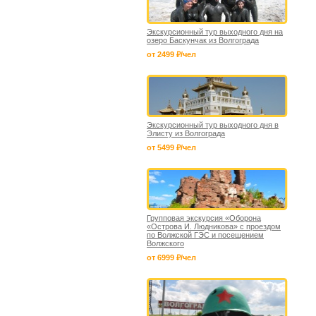
Экскурсионный тур выходного дня на
озеро Баскунчак из Волгограда
от 2499 ₽/чел
Экскурсионный тур выходного дня в
Элисту из Волгограда
от 5499 ₽/чел
Групповая экскурсия «Оборона
«Острова И. Людникова» с проездом
по Волжской ГЭС и посещением
Волжского
от 6999 ₽/чел