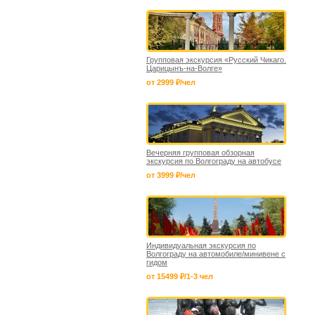
Групповая экскурсия «Русский Чикаго.
Царицынъ-на-Волге»
от 2999 ₽/чел
Вечерняя групповая обзорная
экскурсия по Волгограду на автобусе
от 3999 ₽/чел
Индивидуальная экскурсия по
Волгограду на автомобиле/минивене с
гидом
от 15499 ₽/1-3 чел