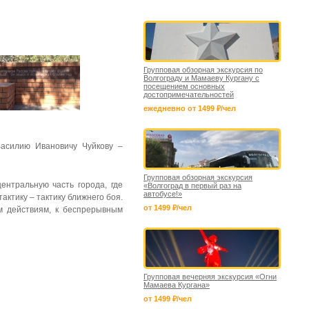
Групповая обзорная экскурсия по
Волгограду и Мамаеву Кургану с
посещением основных
достопримечательностей
ежедневно от 1499 ₽/чел
асилию Ивановичу Чуйкову –
Групповая обзорная экскурсия
ентральную часть города, где
«Волгоград в первый раз на
автобусе!»
актику – тактику ближнего боя.
от 1499 ₽/чел
м действиям, к беспрерывным
Групповая вечерняя экскурсия «Огни
Мамаева Кургана»
от 1499 ₽/чел