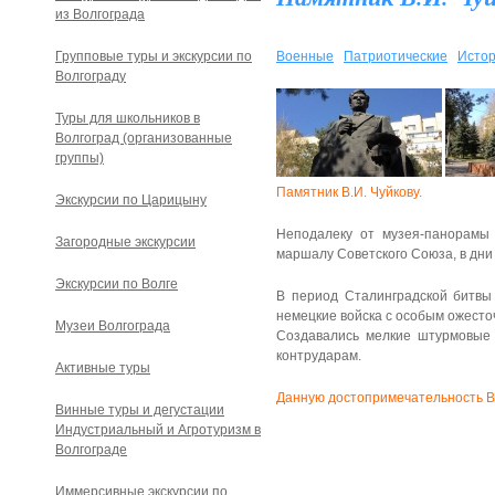
из Волгограда
Групповые туры и экскурсии по
Военные
Патриотические
Истор
Волгограду
Туры для школьников в
Волгоград (организованные
группы)
Памятник В.И. Чуйкову.
Экскурсии по Царицыну
Неподалеку от музея-панорамы
Загородные экскурсии
маршалу Советского Союза, в дни
Экскурсии по Волге
В период Сталинградской битвы 
немецкие войска с особым ожесточ
Музеи Волгограда
Создавались мелкие штурмовые 
контрударам.
Активные туры
Данную достопримечательность В
Винные туры и дегустации
Индустриальный и Агротуризм в
Волгограде
Иммерсивные экскурсии по