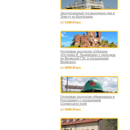
Экскурсионный тур выходного дня в
Элисту из Волгограда
от 5499 ₽/чел
Групповая экскурсия «Оборона
«Острова И. Людникова» с проездом
по Волжской ГЭС и посещением
Волжского
от 6999 ₽/чел
Групповая экскурсия «Мемориалы в
Россошках» с посещением
Солдатского поля
от 6999 ₽/чел