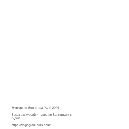
Экскурсия-Волгоград.РФ © 2026
Заказ экскурсий и туров по Волгограду с
гидом
https://VolgogradTours.com/