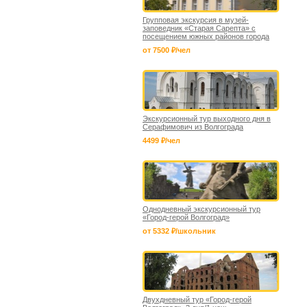
Групповая экскурсия в музей-
заповедник «Старая Сарепта» с
посещением южных районов города
от 7500 ₽/чел
Экскурсионный тур выходного дня в
Серафимович из Волгограда
4499 ₽/чел
Однодневный экскурсионный тур
«Город-герой Волгоград»
от 5332 ₽/школьник
Двухдневный тур «Город-герой