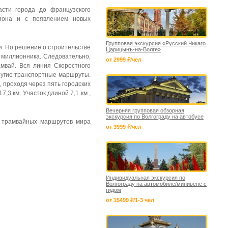
сти города до французского
гиона и с появлением новых
Групповая экскурсия «Русский Чикаго.
и. Но решение о строительстве
Царицынъ-на-Волге»
а миллионника. Следовательно,
от 2999 ₽/чел
амвай. Вся линия Скоростного
ругие транспортные маршруты.
 проходя через пять городских
3 км. Участок длиной 7,1 км ,
Вечерняя групповая обзорная
экскурсия по Волгограду на автобусе
х трамвайных маршрутов мира
от 3999 ₽/чел
Индивидуальная экскурсия по
Волгограду на автомобиле/минивене с
гидом
от 15499 ₽/1-3 чел