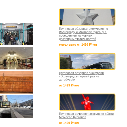
Групповая обзорная экскурсия по
Волгограду и Мамаеву Кургану с
посещением основных
достопримечательностей
ежедневно от 1499 ₽/чел
Групповая обзорная экскурсия
«Волгоград в первый раз на
автобусе!»
от 1499 ₽/чел
Групповая вечерняя экскурсия «Огни
Мамаева Кургана»
от 1499 ₽/чел