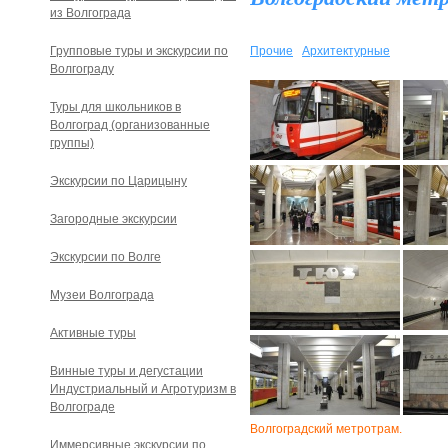
из Волгограда
Групповые туры и экскурсии по
Прочие
Архитектурные
Волгограду
Туры для школьников в
Волгоград (организованные
группы)
Экскурсии по Царицыну
Загородные экскурсии
Экскурсии по Волге
Музеи Волгограда
Активные туры
Винные туры и дегустации
Индустриальный и Агротуризм в
Волгограде
Волгоградский метротрам.
Иммерсивные экскурсии по