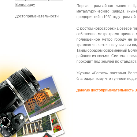
Волгограду
Первая трамвайная линия в Ца
металлургического завода (ны
Достопримечательности
предприятий в 1931 году трамвай 
С ростом новостроек на севере г
собственно метротрама пришло ли
полноценное метро городу не по
трамвая является внеуличным ви
Таким образом современный Волго
районов из восьми. Система насч
проходит под землёй по стандар
Журнал «Forbes» поставил Волг
благодаря тому, что туннели под
Данную достопримечательность В