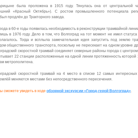
рицыне была проложена в 1915 году. Тянулась она от центральной ча
нешний «Красный Октябрь»). С ростом промышленного потенциала ре
был продлён до Тракторного завода.
орода в 60-е годы появилась необходимость в реконструкции трамвайной лини
шь в 1976 году. Дело в том, что Волгоград на тот момент не имел статус
лагалось. Тогда и всплыла замечательная идея запустить под землю тр
дом общественного транспорта, поскольку не пересекает на одном уровне д
градский скоростной трамвай соединяет северные районы города с центром,
итывает 22 станции расположенные на одной линии протяженность которой 17,
там
метрополитена.
оградский скоростной трамвай на 4 место в списке 12 самых интересны
 землёй меняются местами без непосредственного пересечения.
ы сможете увидеть в ходе
о
бзорной экскурсии «Город-герой Волгоград»
.