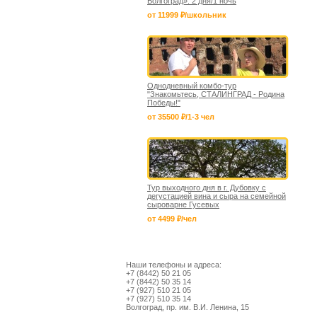
Волгоград». 2 дня/1 ночь
от 11999 ₽/школьник
Однодневный комбо-тур
"Знакомьтесь, СТАЛИНГРАД - Родина
Победы!"
от 35500 ₽/1-3 чел
Тур выходного дня в г. Дубовку с
дегустацией вина и сыра на семейной
сыроварне Гусевых
от 4499 ₽/чел
Наши телефоны и адреса:
+7 (8442) 50 21 05
+7 (8442) 50 35 14
+7 (927) 510 21 05
+7 (927) 510 35 14
Волгоград, пр. им. В.И. Ленина, 15