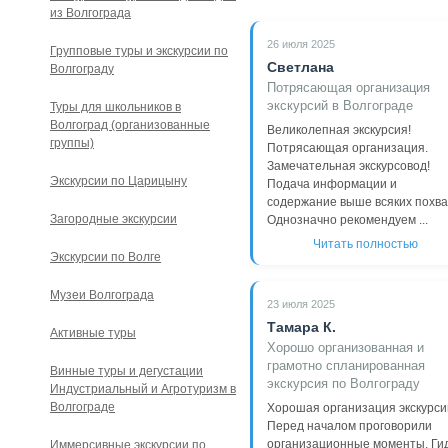
из Волгограда
26 июля 2025
Групповые туры и экскурсии по
Светлана
Волгограду
Потрясающая организация
экскурсий в Волгограде
Туры для школьников в
Волгоград (организованные
Великолепная экскурсия!
группы)
Потрясающая организация.
Замечательная экскурсовод!
Экскурсии по Царицыну
Подача информации и
содержание выше всяких похва
Загородные экскурсии
Однозначно рекомендуем ...
Читать полностью
Экскурсии по Волге
Музеи Волгограда
23 июля 2025
Тамара К.
Активные туры
Хорошо организованная и
грамотно спланированная
Винные туры и дегустации
экскурсия по Волгограду
Индустриальный и Агротуризм в
Волгограде
Хорошая организация экскурси
Перед началом проговорили
организационные моменты. Ги
Иммерсивные экскурсии по