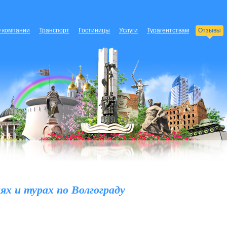
 компании
Транспорт
Гостиницы
Услуги
Турагентствам
Отзывы
ях и турах по Волгограду