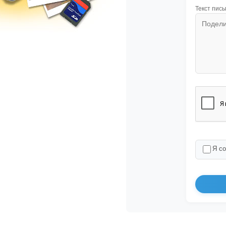
Текст пись
Я с