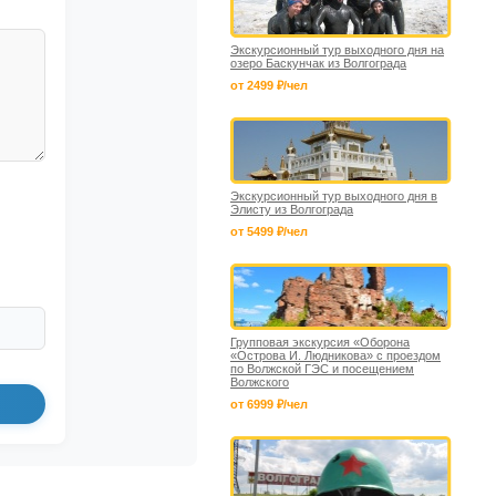
Экскурсионный тур выходного дня на
озеро Баскунчак из Волгограда
от 2499 ₽/чел
Экскурсионный тур выходного дня в
Элисту из Волгограда
от 5499 ₽/чел
Групповая экскурсия «Оборона
«Острова И. Людникова» с проездом
по Волжской ГЭС и посещением
Волжского
от 6999 ₽/чел