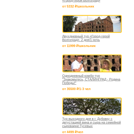
«Город-герой Волгоград»
от 5332 ₽/школьник
Двухдневный тур «Город-герой
Волгоград». 2 дня/1 ночь
от 11999 ₽/школьник
Однодневный комбо-тур
"Знакомьтесь, СТАЛИНГРАД - Родина
Победы!"
от 35500 ₽/1-3 чел
Тур выходного дня в г. Дубовку с
дегустацией вина и сыра на семейной
сыроварне Гусевых
от 4499 ₽/чел