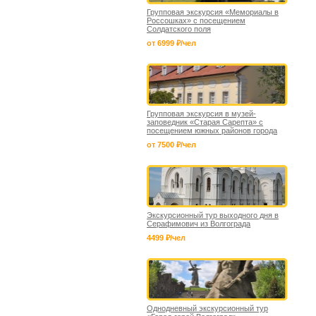
Групповая экскурсия «Мемориалы в
Россошках» с посещением
Солдатского поля
от 6999 ₽/чел
Групповая экскурсия в музей-
заповедник «Старая Сарепта» с
посещением южных районов города
от 7500 ₽/чел
Экскурсионный тур выходного дня в
Серафимович из Волгограда
4499 ₽/чел
Однодневный экскурсионный тур