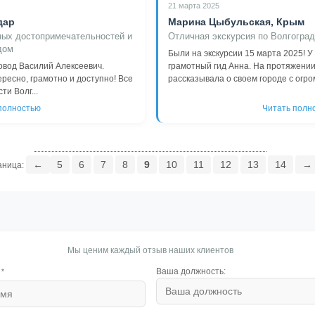
21 марта 2025
дар
Марина Цыбульская, Крым
ных достопримечательностей и
Отличная экскурсия по Волгоград
дом
Были на экскурсии 15 марта 2025! 
овод Василий Алексеевич.
грамотный гид Анна. На протяжении
ресно, грамотно и доступно! Все
рассказывала о своем городе с огро
и Волг...
полностью
Читать полн
←
5
6
7
8
9
10
11
12
13
14
→
аница:
Мы ценим каждый отзыв наших клиентов
Ваша должность:
*