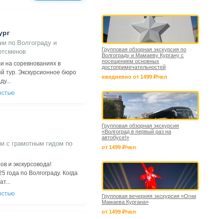
ург
ии по Волгограду и
Групповая обзорная экскурсия по
ртсменов
Волгограду и Мамаеву Кургану с
посещением основных
и на соревнованиях в
достопримечательностей
ый тур. Экскурсионное бюро
ежедневно от 1499 ₽/чел
у...
остью
Групповая обзорная экскурсия
«Волгоград в первый раз на
автобусе!»
и с грамотным гидом по
от 1499 ₽/чел
ов и экскурсовода!
5 года по Волгограду. Когда
т...
остью
Групповая вечерняя экскурсия «Огни
Мамаева Кургана»
от 1499 ₽/чел