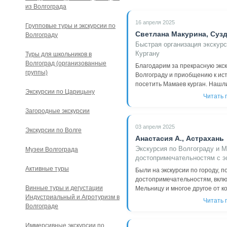
из Волгограда
16 апреля 2025
Групповые туры и экскурсии по
Светлана Макурина, Суз
Волгограду
Быстрая организация экскур
Кургану
Туры для школьников в
Волгоград (организованные
Благодарим за прекрасную экск
группы)
Волгограду и приобщению к ис
посетить Мамаев курган. Нашли 
Экскурсии по Царицыну
Читать 
Загородные экскурсии
03 апреля 2025
Экскурсии по Волге
Анастасия А., Астрахань
Экскурсия по Волгограду и 
Музеи Волгограда
достопримечательностям с э
Активные туры
Были на экскурсии по городу, 
достопримечательностям, вклю
Винные туры и дегустации
Мельницу и многое другое от ком
Индустриальный и Агротуризм в
Читать 
Волгограде
Иммерсивные экскурсии по