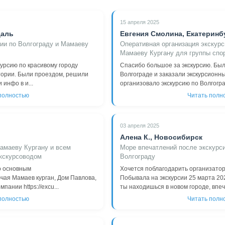
15 апреля 2025
даль
Евгения Смолина, Екатеринб
сии по Волгограду и Мамаеву
Оперативная организация экскурс
Мамаеву Кургану для группы спо
урсию по красивому городу
Спасибо большое за экскурсию. Был
тории. Были проездом, решили
Волгограде и заказали экскурсионн
инфо в и...
организовало экскурсию по Волгоград
полностью
Читать полн
03 апреля 2025
Алена К., Новосибирск
Мамаеву Кургану и всем
Море впечатлений после экскурси
кскурсоводом
Волгограду
по основным
Хочется поблагодарить организатор
чая Мамаев курган, Дом Павлова,
Побывала на экскурсии 25 марта 202
пании https://excu...
ты находишься в новом городе, впеча
полностью
Читать полн