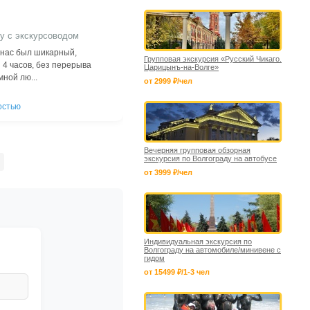
у с экскурсоводом
У нас был шикарный,
Групповая экскурсия «Русский Чикаго.
 4 часов, без перерыва
Царицынъ-на-Волге»
мной лю...
от 2999 ₽/чел
остью
Вечерняя групповая обзорная
экскурсия по Волгограду на автобусе
от 3999 ₽/чел
Индивидуальная экскурсия по
Волгограду на автомобиле/минивене с
гидом
от 15499 ₽/1-3 чел