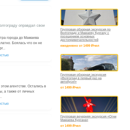
олгограду оправдал свои
Групповая обзорная экскурсия по
Волгограду и Мамаеву Кургану с
посещением основных
нтра города до Мамаева
достопримечательностей
платно. Боялась что он не
ежедневно от 1499 ₽/чел
г...
остью
Групповая обзорная экскурсия
«Волгоград в первый раз на
автобусе!»
 этом агентстве. Остались в
от 1499 ₽/чел
ы, а также от личных
..
остью
Групповая вечерняя экскурсия «Огни
Мамаева Кургана»
от 1499 ₽/чел