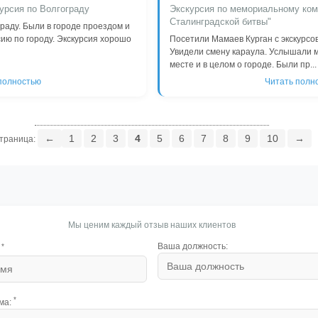
урсия по Волгограду
Экскурсия по мемориальному ком
Сталинградской битвы"
граду. Были в городе проездом и
сию по городу. Экскурсия хорошо
Посетили Мамаев Курган с экскурсо
Увидели смену караула. Услышали м
месте и в целом о городе. Были пр...
полностью
Читать полн
←
1
2
3
4
5
6
7
8
9
10
→
траница:
Мы ценим каждый отзыв наших клиентов
Ваша должность:
*
*
ма: