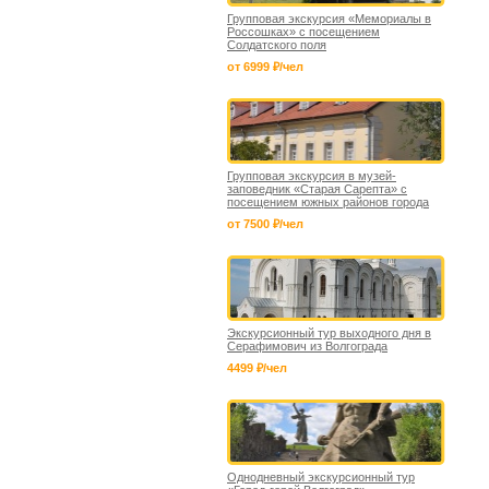
Групповая экскурсия «Мемориалы в
Россошках» с посещением
Солдатского поля
от 6999 ₽/чел
Групповая экскурсия в музей-
заповедник «Старая Сарепта» с
посещением южных районов города
от 7500 ₽/чел
Экскурсионный тур выходного дня в
Серафимович из Волгограда
4499 ₽/чел
Однодневный экскурсионный тур