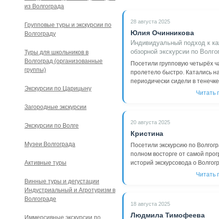
из Волгограда
28 августа 2025
Групповые туры и экскурсии по
Юлия Очинникова
Волгограду
Индивидуальный подход к ка
обзорной экскурсии по Волго
Туры для школьников в
Волгоград (организованные
Посетили групповую четырёх ч
группы)
пролетело быстро. Катались н
периодически сидели в тенечке.
Экскурсии по Царицыну
Читать 
Загородные экскурсии
20 августа 2025
Экскурсии по Волге
Кристина
Музеи Волгограда
Посетили экскурсию по Волгогра
полном восторге от самой прог
Активные туры
историй экскурсовода о Волгогра
Читать 
Винные туры и дегустации
Индустриальный и Агротуризм в
Волгограде
18 августа 2025
Людмила Тимофеева
Иммерсивные экскурсии по