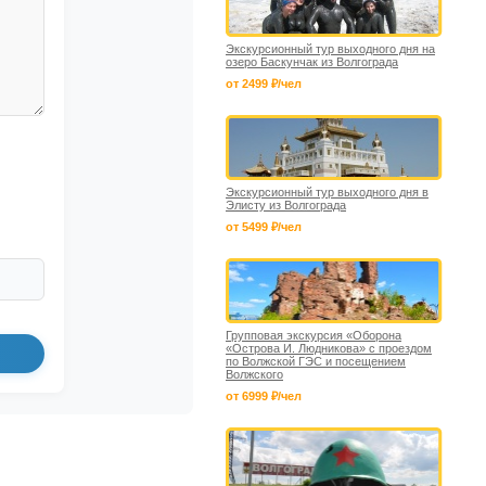
Экскурсионный тур выходного дня на
озеро Баскунчак из Волгограда
от 2499 ₽/чел
Экскурсионный тур выходного дня в
Элисту из Волгограда
от 5499 ₽/чел
Групповая экскурсия «Оборона
«Острова И. Людникова» с проездом
по Волжской ГЭС и посещением
Волжского
от 6999 ₽/чел