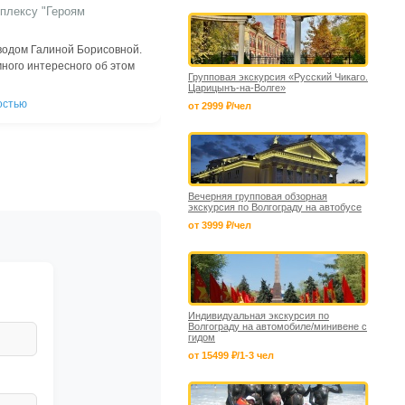
плексу "Героям
водом Галиной Борисовной.
ного интересного об этом
Групповая экскурсия «Русский Чикаго.
Царицынъ-на-Волге»
остью
от 2999 ₽/чел
Вечерняя групповая обзорная
экскурсия по Волгограду на автобусе
от 3999 ₽/чел
Индивидуальная экскурсия по
Волгограду на автомобиле/минивене с
гидом
от 15499 ₽/1-3 чел