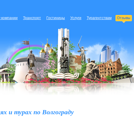
 компании
Транспорт
Гостиницы
Услуги
Турагентствам
Отзывы
ях и турах по Волгограду