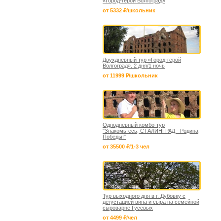
«Город-герой Волгоград»
от 5332 ₽/школьник
Двухдневный тур «Город-герой
Волгоград». 2 дня/1 ночь
от 11999 ₽/школьник
Однодневный комбо-тур
"Знакомьтесь, СТАЛИНГРАД - Родина
Победы!"
от 35500 ₽/1-3 чел
Тур выходного дня в г. Дубовку с
дегустацией вина и сыра на семейной
сыроварне Гусевых
от 4499 ₽/чел