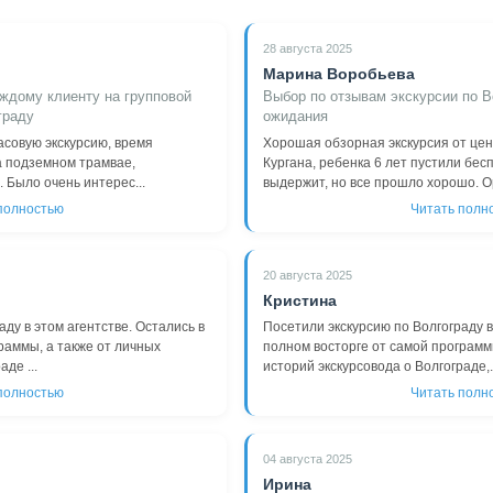
28 августа 2025
Марина Воробьева
ждому клиенту на групповой
Выбор по отзывам экскурсии по В
граду
ожидания
асовую экскурсию, время
Хорошая обзорная экскурсия от це
а подземном трамвае,
Кургана, ребенка 6 лет пустили бес
 Было очень интерес...
выдержит, но все прошло хорошо. Ор
полностью
Читать полн
20 августа 2025
Кристина
ду в этом агентстве. Остались в
Посетили экскурсию по Волгограду в
раммы, а также от личных
полном восторге от самой программ
де ...
историй экскурсовода о Волгограде,.
полностью
Читать полн
04 августа 2025
Ирина