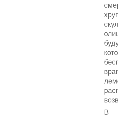
см
хр
ску
оли
буд
к
бес
вр
лем
ра
воз
В 