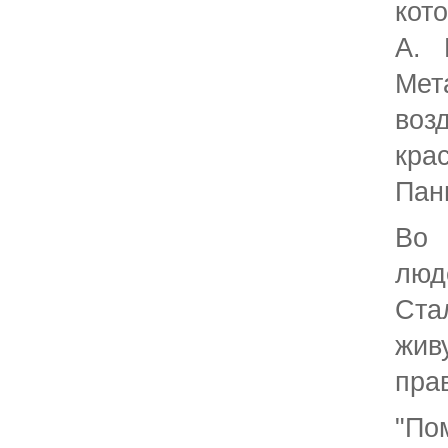
кот
А. 
Ме
воз
кр
Пан
Во 
люд
Ста
жи
пра
"По