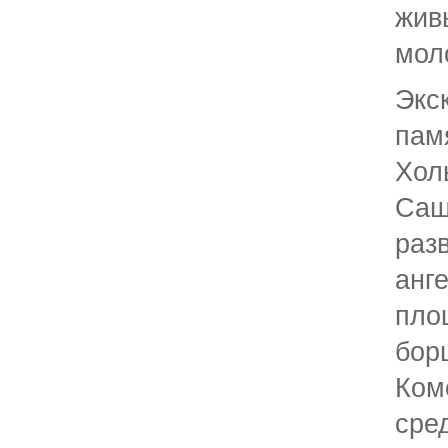
жи
мол
Экс
па
Хол
Саш
раз
анг
пл
б
Ком
сре