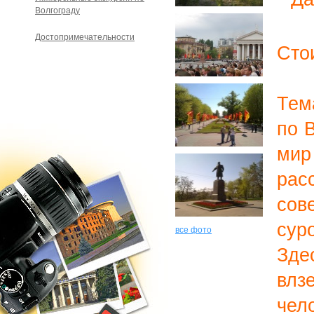
Волгограду
Достопримечательности
Сто
Тем
по 
ми
рас
сов
су
все фото
Зде
влз
чел