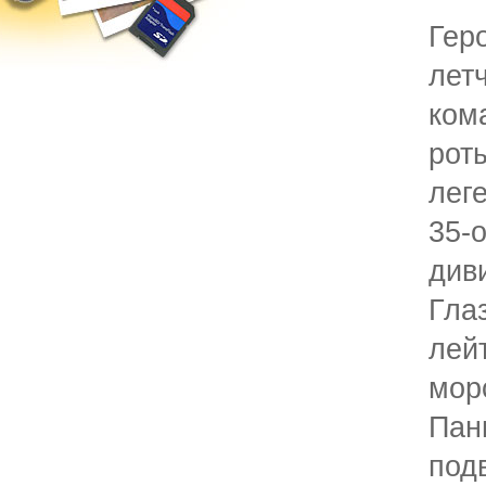
Гер
лет
ком
ро
лег
35
див
Гла
лей
мор
Пан
под