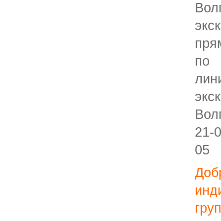
Вол
экс
пря
по 
ли
экс
Вол
21-
05
Доб
ин
гру