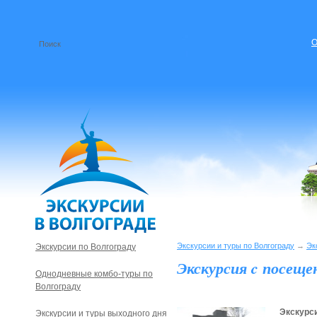
О
Экскурсии и туры по Волгограду
→
Эк
Экскурсии по Волгограду
Экскурсия c посеще
Однодневные комбо-туры по
Волгограду
Экскурс
Экскурсии и туры выходного дня