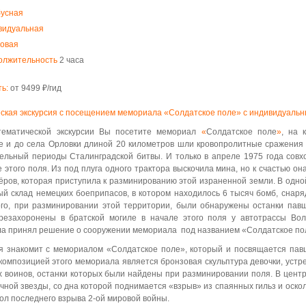
бусная
видуальная
повая
олжительность
2 часа
ь:
от 9499 ₽/гид
ская экскурсия с посещением мемориала «Солдатское поле» с индивидуальн
тематической экскурсии Вы посетите мемориал
«
Солдатское поле
»
, на 
 и до села Орловки длиной 20 километров шли кровопролитные сражения к
ельный периоды Сталинградской битвы. И только в апреле 1975 года совхо
 этого поля. Из под плуга одного трактора выскочила мина, но к счастью он
ёров, которая приступила к разминированию этой израненной земли. В одн
й склад немецких боеприпасов, в котором находилось 6 тысяч бомб, снаря
го, при разминировании этой территории, были обнаружены останки павш
резахоронены в братской могиле в начале этого поля у автотрассы Волг
а принял решение о сооружении мемориала под названием «Солдатское по
я знакомит с мемориалом «Солдатское поле», который и посвящается па
композицией этого мемориала является бронзовая скульптура девочки, уст
х воинов, останки которых были найдены при разминировании поля. В цент
чной звезды, со дна которой поднимается «взрыв» из спаянных гильз и оскол
ол последнего взрыва 2-ой мировой войны.