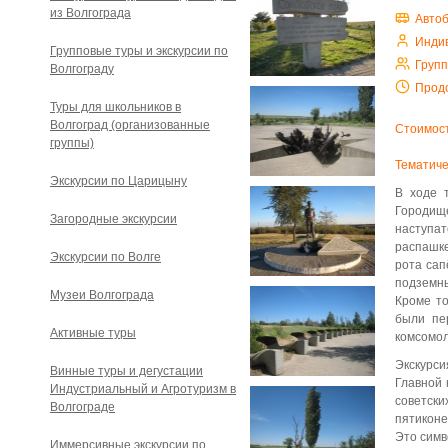
из Волгограда
Авто
Инди
Групповые туры и экскурсии по
Груп
Волгограду
Прод
Туры для школьников в
Волгоград (организованные
Стоимост
группы)
Тематиче
Экскурсии по Царицыну
В ходе 
Городище
Загородные экскурсии
наступат
распашке
Экскурсии по Волге
рота сап
подземны
Музеи Волгограда
Кроме то
были пе
Активные туры
комсомол
Экскурси
Винные туры и дегустации
Главной 
Индустриальный и Агротуризм в
советски
Волгограде
пятиконе
Это симв
Иммерсивные экскурсии по