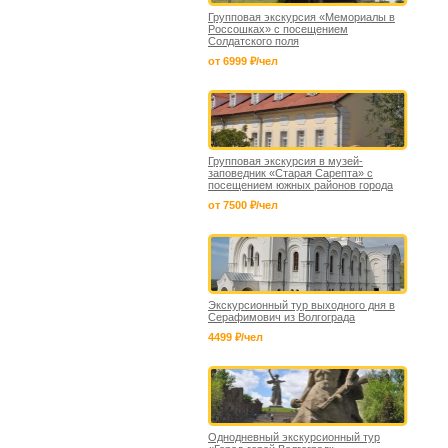
Групповая экскурсия «Мемориалы в
Россошках» с посещением
Солдатского поля
от 6999 ₽/чел
Групповая экскурсия в музей-
заповедник «Старая Сарепта» с
посещением южных районов города
от 7500 ₽/чел
Экскурсионный тур выходного дня в
Серафимович из Волгограда
4499 ₽/чел
Однодневный экскурсионный тур