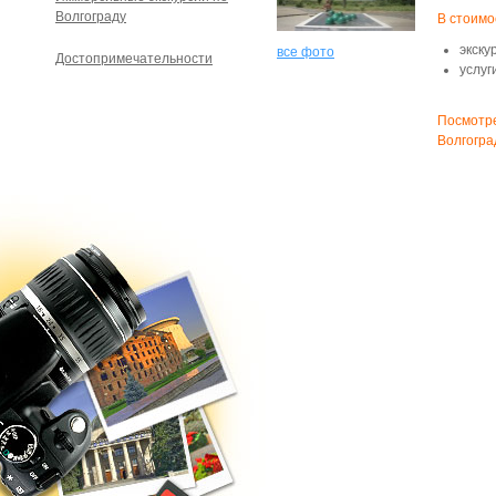
Волгограду
В стоимо
экску
все фото
Достопримечательности
услуг
Посмотре
Волгогра