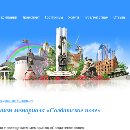
 компании
Транспорт
Гостиницы
Услуги
Турагентствам
Отзывы
скурсии по Волгограду
нием мемориала «Солдатское поле»
ия c посещением мемориала «Солдатское поле»