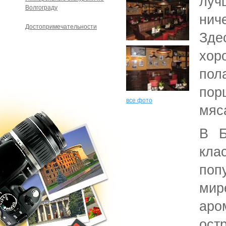
луч
Волгограду
нич
Достопримечательности
Зд
хо
по
пор
все фото
мяс
В Б
кла
по
мир
аро
ос