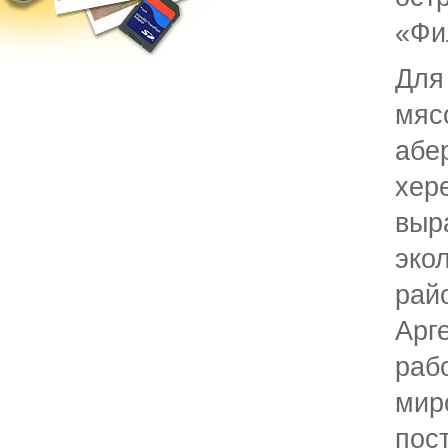
«Фи
Для
мя
абе
хер
вы
эко
рай
Арг
ра
мир
по