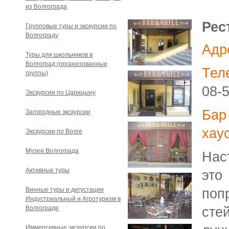
из Волгограда
Рес
Групповые туры и экскурсии по
Волгограду
Адр
Туры для школьников в
Волгоград (организованные
Тел
группы)
08-
Экскурсии по Царицыну
Бар 
Загородные экскурсии
хаус
Экскурсии по Волге
Музеи Волгограда
Нас
Активные туры
эт
Винные туры и дегустации
поп
Индустриальный и Агротуризм в
Волгограде
сте
Иммерсивные экскурсии по