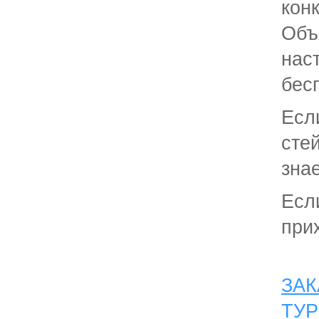
кон
Объ
на
бес
Ес
сте
знае
Есл
при
ЗАК
ТУР