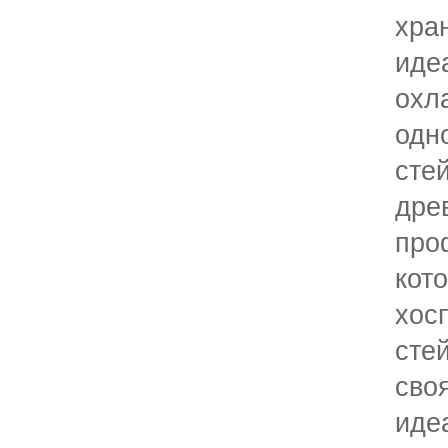
хра
иде
охл
одн
сте
др
про
ко
хос
сте
сво
иде