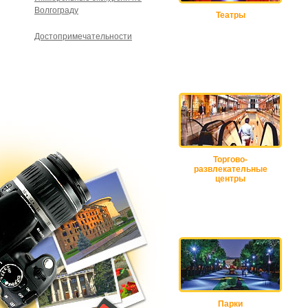
Волгограду
Театры
Достопримечательности
Торгово-
развлекательные
центры
Парки