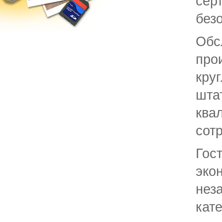
сер
без
Обс
про
кру
шта
ква
сот
Гос
эко
нез
кате