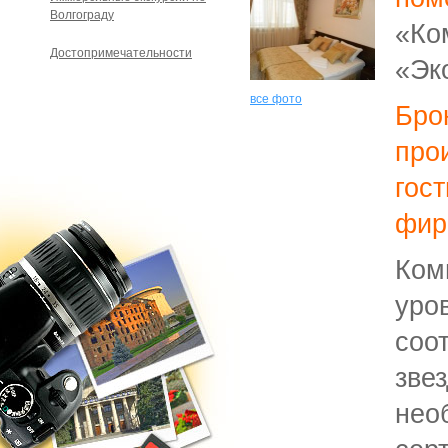
Волгограду
«Ко
Достопримечательности
«Эк
все фото
Бро
про
гос
фир
Ком
уро
соо
зве
нео