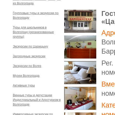
из Волгограда
Гос
Групповые туры и экскурсии по
Волгограду
«Ца
Туры для школьников в
Адр
Волгоград (организованные
группы)
Вол
Экскурсии по Царицыну
Бар
Загородные экскурсии
Рег.
Экскурсии по Волге
ном
Музеи Волгограда
Вме
Активные туры
ном
Винные туры и дегустации
Индустриальный и Агротуризм в
Кат
Волгограде
ном
Иммерсивные экскурсии по