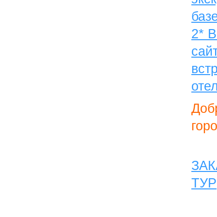
баз
2* 
сай
вст
отел
Доб
горо
ЗАК
ТУР