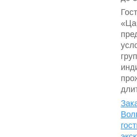
Гос
«Ца
пре
усл
груп
инд
про
дли
Зак
Вол
гос
экс