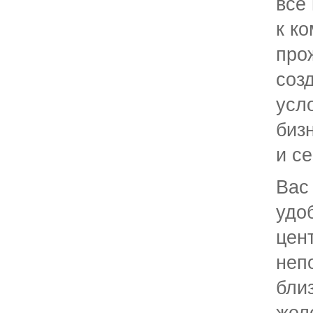
все
к к
про
соз
усл
биз
и с
Вас
удо
цен
неп
бли