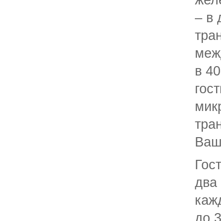
жел
– в
тра
меж
в 4
гос
мик
тра
Ваш
Гос
два
каж
до 3