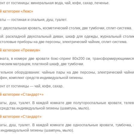
нт от гостиницы: минеральная вода, чай, кофе, сахар, печенье.
й категории «Люкс»
аты — гостиная и спальня, душ, туалет.
е: двухспальная кровать, косметический столик, две тумбочки, сплит-система.
ой: раскладной двухспальный диван, шкаф для одежды, журнальный столик
 столовые приборы на две персоны, электрический чайник, сплит-система.
й категории «Премиум»
ната, в номере две кровати бокс-спринг 80х200 см, трансформирующимися
ческим матрацем, платяной шкаф, две тумбочки.
ельное оборудование: чайные пары на две персоны, электрический чайник
 фен, комплект средств индивидуальной гигиены.
нт от гостиницы — чай, кофе, сахар.
й категории «Стандарт+»
аты, душ, туалет. В каждой комнате две полутороспальные кровати, телев
 средства индивидуальной гигиены (шампунь, мыло).
й категории «Стандарт»
аты, душ, туалет. В каждой комнате две односпальные кровати, тумбочка,
 индивидуальной гигиены (шампунь, мыло).