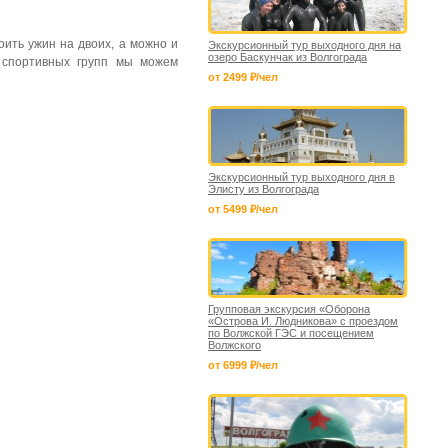
ить ужин на двоих, а можно и
Экскурсионный тур выходного дня на
озеро Баскунчак из Волгограда
 спортивных групп мы можем
от 2499 ₽/чел
Экскурсионный тур выходного дня в
Элисту из Волгограда
от 5499 ₽/чел
Групповая экскурсия «Оборона
«Острова И. Людникова» с проездом
по Волжской ГЭС и посещением
Волжского
от 6999 ₽/чел