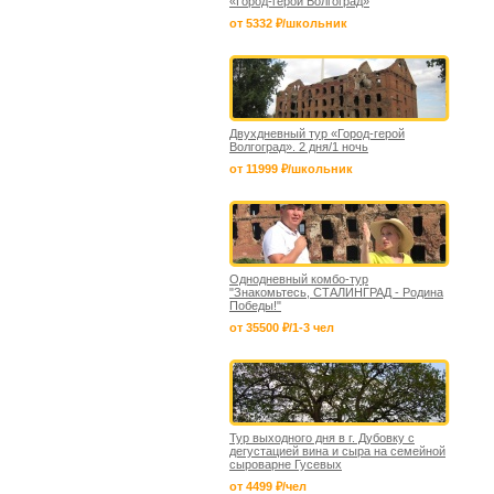
«Город-герой Волгоград»
от 5332 ₽/школьник
Двухдневный тур «Город-герой
Волгоград». 2 дня/1 ночь
от 11999 ₽/школьник
Однодневный комбо-тур
"Знакомьтесь, СТАЛИНГРАД - Родина
Победы!"
от 35500 ₽/1-3 чел
Тур выходного дня в г. Дубовку с
дегустацией вина и сыра на семейной
сыроварне Гусевых
от 4499 ₽/чел