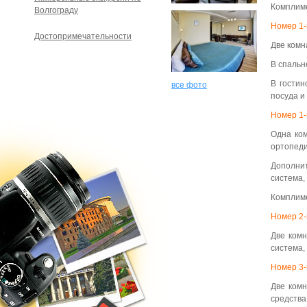
Комплиме
Волгограду
Номер 1-
Достопримечательности
Две комн
В спальн
В гостин
все фото
посуда и
Номер 1-
Одна ком
ортопеди
Дополнит
система,
Комплиме
Номер 2-
Две комн
система,
Номер 3-
Две комн
средства