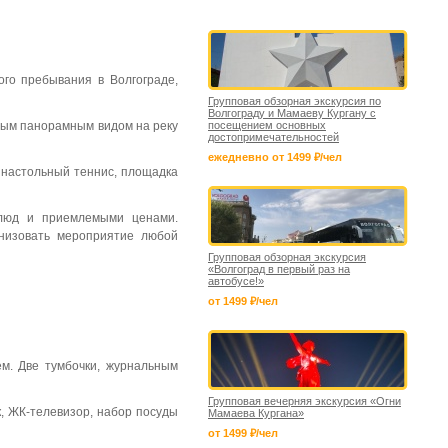
го пребывания в Волгограде,
Групповая обзорная экскурсия по
Волгограду и Мамаеву Кургану с
имым панорамным видом на реку
посещением основных
достопримечательностей
ежедневно от 1499 ₽/чел
и настольный теннис, площадка
блюд и приемлемыми ценами.
низовать мероприятие любой
Групповая обзорная экскурсия
«Волгоград в первый раз на
автобусе!»
от 1499 ₽/чел
м. Две тумбочки, журнальным
Групповая вечерняя экскурсия «Огни
к, ЖК-телевизор, набор посуды
Мамаева Кургана»
от 1499 ₽/чел