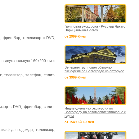
Групповая экскурсия «Русский Чикаго.
Царицынъ-на-Волге»
от 2999 ₽/чел
, фригобар, телевизор с DVD,
 в двухспальную 160х200 см с
Вечерняя групповая обзорная
экскурсия по Волгограду на автобусе
, телевизор, телефон, сплит-
от 3999 ₽/чел
изор с DVD, фригобар, сплит-
Индивидуальная экскурсия по
Волгограду на автомобиле/минивене с
гидом
от 15499 ₽/1-3 чел
 шкаф для одежды, телевизор,