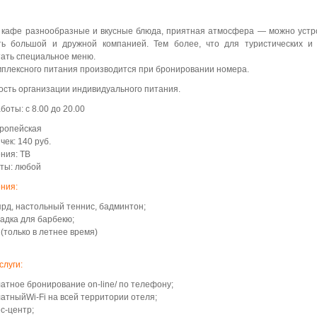
кафе разнообразные и вкусные блюда, приятная атмосфера — можно устро
ть большой и дружной компанией. Тем более, что для туристических и
ать специальное меню.
мплексного питания производится при бронировании номера.
сть организации индивидуального питания.
боты: с 8.00 до 20.00
вропейская
чек: 140 руб.
ния: ТВ
ты: любой
ния:
рд, настольный теннис, бадминтон;
дка для барбекю;
(только в летнее время)
слуги:
атное бронирование on-line/ по телефону;
атныйWi-Fi на всей территории отеля;
с-центр;