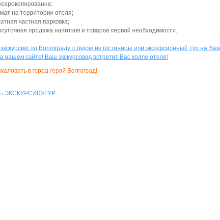
ксерокопирование;
мат на территории отеля;
атная частная парковка;
осуточная продажа напитков и товаров первой необходимости.
 экскурсию по Волгограду с гидом из гостиницы или экскурсионный тур на ба
а нашем сайте! Ваш экскурсовод встретит Вас холле отеля!
жаловать в город-герой Волгоград!
Ь ЭКСКУРСИЮ/ТУР