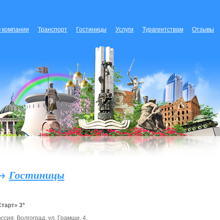
 компании
Транспорт
Гостиницы
Услуги
Турагентствам
Отзывы
→
Гостиницы
тарт» 3*
ссия,
Волгоград, ул. Грамши, 4.