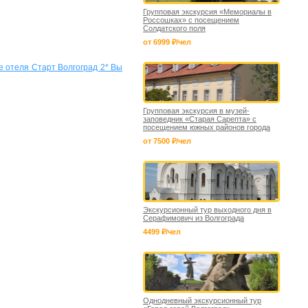
Групповая экскурсия «Мемориалы в
Россошках» с посещением
Солдатского поля
от 6999 ₽/чел
зе отеля Старт Волгоград 2* Вы
Групповая экскурсия в музей-
заповедник «Старая Сарепта» с
посещением южных районов города
от 7500 ₽/чел
Экскурсионный тур выходного дня в
Серафимович из Волгограда
4499 ₽/чел
Однодневный экскурсионный тур