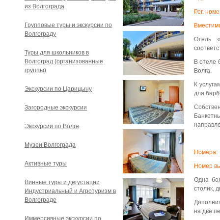
из Волгограда
Рег. номе
Групповые туры и экскурсии по
Вместим
Волгограду
Отель «
соответс
Туры для школьников в
Волгоград (организованные
В отеле 
группы)
Волга.
К услуга
Экскурсии по Царицыну
для барб
Собстве
Загородные экскурсии
Банкетн
направле
Экскурсии по Волге
Музеи Волгограда
Номера:
Активные туры
Номер вы
Одна бо
Винные туры и дегустации
столик, 
Индустриальный и Агротуризм в
Волгограде
Дополнит
на две п
Иммерсивные экскурсии по