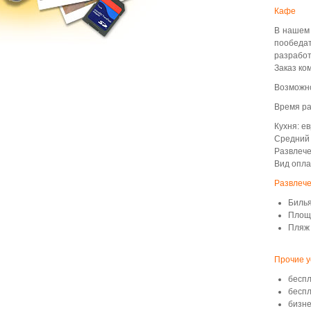
Кафе
В нашем 
пообеда
разработ
Заказ ко
Возможно
Время ра
Кухня: е
Средний 
Развлече
Вид опла
Развлече
Билья
Площа
Пляж 
Прочие у
беспл
беспл
бизне