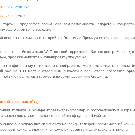
р:
С342024002948
ость
:
60 номеров.
Старт» 3* предлагает своим клиентам возможность недорого и комфортно
твующего уровню «2 звезды».
60 номеров различных категорий: от Эконом до Премиум класса с неповтор
м клиентов – бесплатный Wi-Fi на всей территории, бизнес-центр, бильярд 
екю, продажа напитков и сувениров круглосуточно.
нное кафе порадует гостей разнообразным меню, высоким качеством 
ый зал на 100 мест с отдельным выходом в парк отеля позволяет орга
нности: от банкетов и торжеств до семинаров и тим-билдинга.
сшей категории «Студия»
льшая комната, в номере кровать-трансформер с ортопедическим матраце
два кресла для отдыха, вместительный шкаф-купе, рабочий стол.
ельное оборудование: сплит-система, сейф, телефон, электрический чайни
ерсоны, гладильная доска, утюг, комплект средств индивидуальной гигиены.