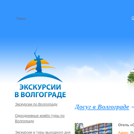
О
Досуг в Волгограде
Экскурсии по Волгограду
Однодневные комбо-туры по
Волгограду
Отель «С
Экскурсии и туры выходного дня
Адрес
:
Ро