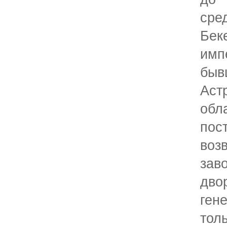
сре
Бе
имп
быв
Аст
об
пос
во
за
дво
ген
тол