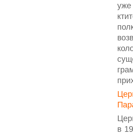
уже
кти
по
воз
кол
су
гра
при
Це
Пар
Цер
в 1