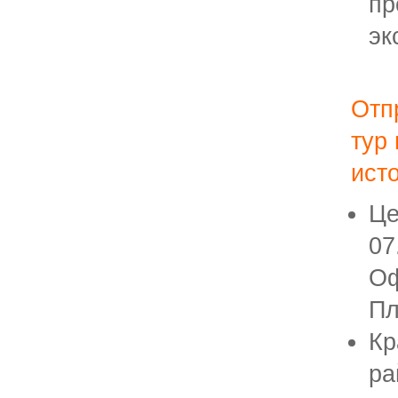
пр
эк
Отп
тур
ист
Це
07
Оф
Пл
Кр
ра