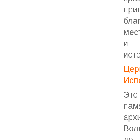
пр
бла
мес
и 
исто
Цер
Исп
Эт
па
арх
Вол
до 