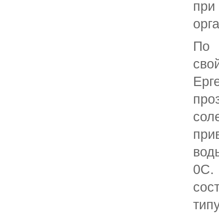
пр
орг
По
св
Ерг
пр
сол
при
вод
0С
сос
ти