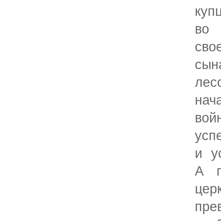
куп
во
сво
сын
лес
нач
вой
усп
и у
А п
цер
пре