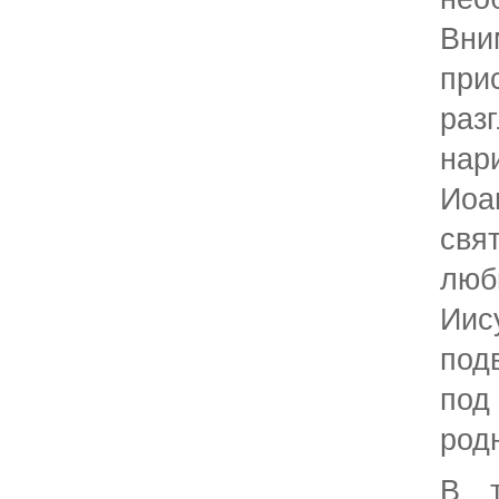
Вни
пр
раз
на
Ио
св
лю
Ии
под
под
род
В т