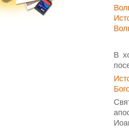
Вол
Ист
Вол
В х
пос
Ис
Бог
Св
апо
Ио