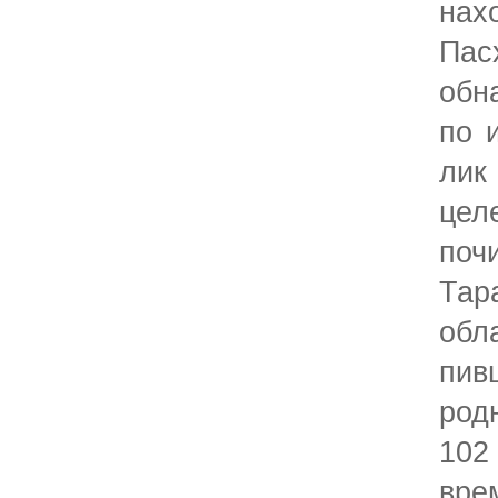
нах
Па
обн
по 
лик
цел
поч
Тар
обл
пи
род
102
вр