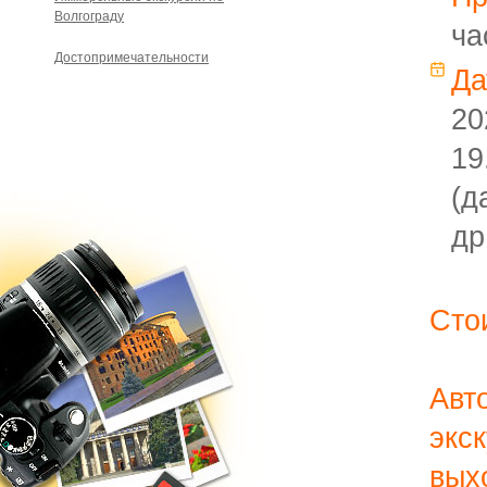
Волгограду
ча
Достопримечательности
Да
20
19
(д
др
Сто
Авт
эк
вы