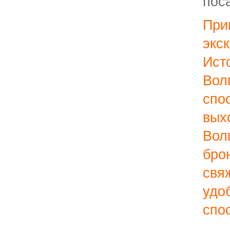
поса
Пр
экс
Ис
Вол
сп
в
Во
бр
св
уд
спо