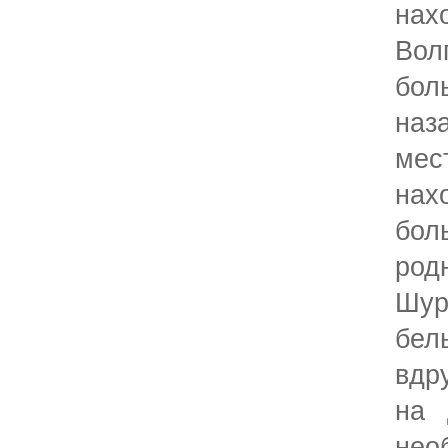
на
Вол
бо
наз
ме
нах
бол
ро
Шур
бел
вдр
на 
не