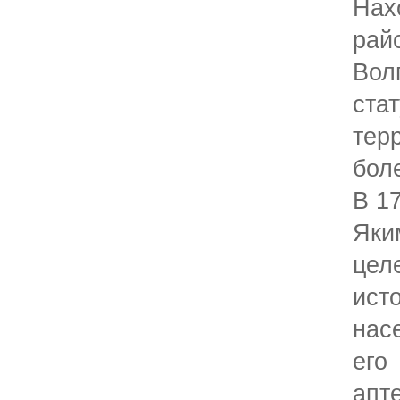
Нах
ра
Во
ста
тер
бо
В 1
Яки
це
ист
нас
ег
апт