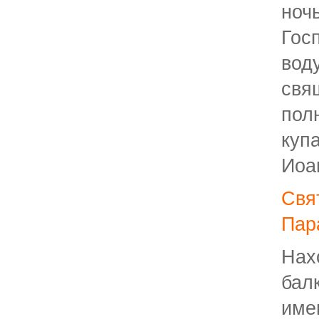
но
Гос
во
свя
по
куп
Иоа
Св
Пар
Нах
бал
им