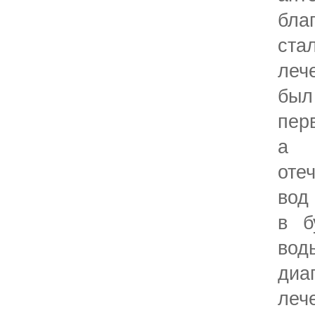
бла
ста
леч
бы
пер
а 
оте
вод
в б
вод
диа
леч