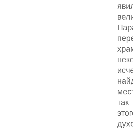
яв
вел
Па
пер
хра
нек
исч
на
мес
так
эт
ду