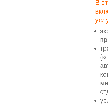
В с
вкл
услу
эк
пр
тр
(к
ав
ко
ми
от
ус