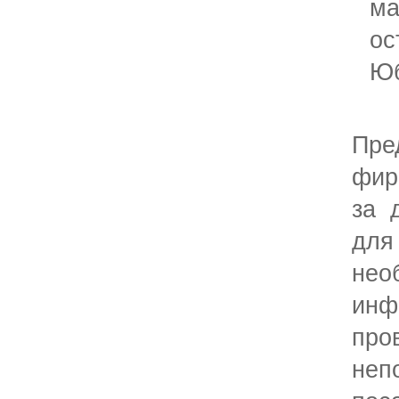
ма
ос
Юб
Пре
фир
за 
дл
нео
ин
пр
неп