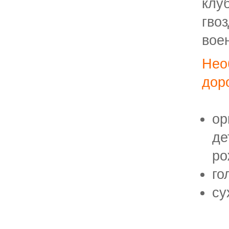
кл
гв
вое
Нео
дор
ор
де
ро
го
су