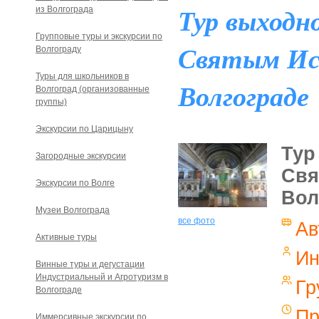
Тур выходно
из Волгограда
Групповые туры и экскурсии по
Святым Ис
Волгограду
Туры для школьников в
Волгограде
Волгоград (организованные
группы)
Экскурсии по Царицыну
Тур
Загородные экскурсии
Свя
Экскурсии по Волге
Вол
Музеи Волгограда
все фото
Ав
Активные туры
Ин
Винные туры и дегустации
Индустриальный и Агротуризм в
Гр
Волгограде
Пр
Иммерсивные экскурсии по