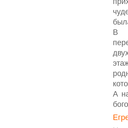
при
чуд
был
В 
пе
дву
эта
род
кот
А н
бог
Егр