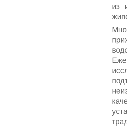
из 
жив
Мн
при
во
Еж
и
по
неи
к
уст
тра