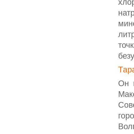
хло
на
мин
лит
то
без
Тар
Он 
Ма
Со
гор
Во