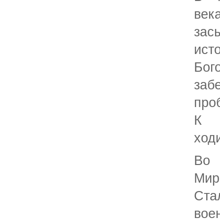
ве
зас
и
Бо
заб
про
К 
ход
Во
Мир
Ста
вое