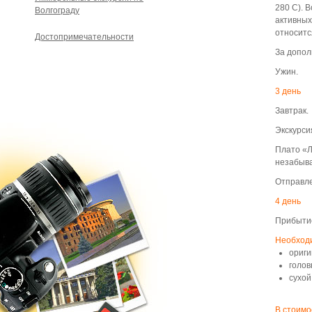
280 С). 
Волгограду
активных
относитс
Достопримечательности
За допол
Ужин.
3 день
Завтрак.
Экскурси
Плато «Л
незабыва
Отправле
4 день
Прибытие
Необходи
ориги
голов
сухой
В стоимо