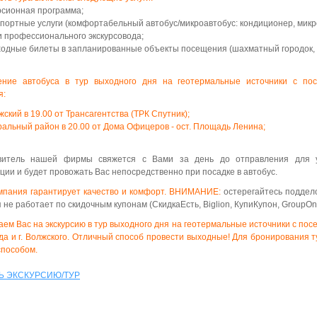
рсионная программа;
портные услуги (комфортабельный автобус/микроавтобус: кондиционер, микр
и профессионального экскурсовода;
ходные билеты в запланированные объекты посещения (шахматный городок, 
ение автобуса в тур выходного дня на геотермальные источники с по
я:
лжский в 19.00 от Трансагентства (ТРК Спутник);
альный район в 20.00 от Дома Офицеров - ост. Площадь Ленина;
витель нашей фирмы свяжется с Вами за день до отправления для у
ии и будет провожать Вас непосредственно при посадке в автобус.
мпания гарантирует качество и комфорт. ВНИМАНИЕ:
остерегайтесь поддел
 не работает по скидочным купонам (СкидкаЕсть, Biglion, КупиКупон, GroupOn,
ем Вас на экскурсию в тур выходного дня на геотермальные источники с по
да и г. Волжского. Отличный способ провести выходные!
Для бронирования т
способом.
Ь ЭКСКУРСИЮ/ТУР