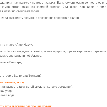
Вода приятная на вкус и не имеет запаха . Бальнеологическая ценность ее в т
 компонентов, таких как кремний, железо, йод, фтор, бор, бром (в виде
я к лечебно-столовым водам.
нительную плату возможно посещение зоопарка и в бани.
я на плато «Лаго-Наки».
аго-Наки» - это удивительной красоты природа, горные вершины и перевалы
емые впечатления об Адыгее.
ние в Волгоград.
 утром в Волгоград/Волжский
.
мо взять в дорогу:
нал паспорта (для детей свидетельство о рождении);
ной убор;
 паек, вода;
сть тура включены следующие услуги: