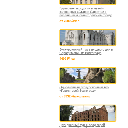
Групповая экскурсия в музей-
заповедник «Старая Сарепта» с
посещением южных районов города
от 7500 ₽/чел
Экскурсионный тур выходного дня в
Серафимович из Волгограда
4499 ₽/чел
Однодневный экскурсионный тур
«Город-герой Волгоград»
от 5332 ₽/школьник
Двухдневный тур «Город-герой