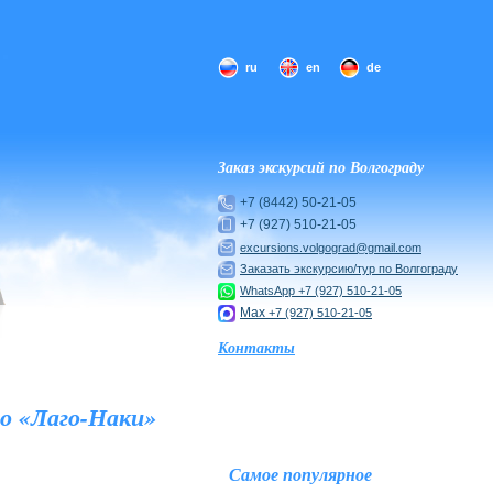
ru
en
de
Заказ экскурсий по Волгограду
+7 (8442) 50-21-05
+7 (927) 510-21-05
excursions.volgograd@gmail.com
Заказать экскурсию/тур по Волгограду
WhatsApp
+7 (927) 510-21-05
Max
+7 (927) 510-21-05
Контакты
о «Лаго-Наки»
Самое популярное