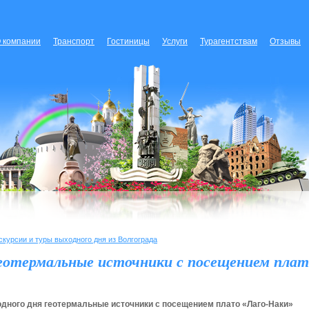
 компании
Транспорт
Гостиницы
Услуги
Турагентствам
Отзывы
скурсии и туры выходного дня из Волгограда
геотермальные источники с посещением плат
одного дня геотермальные источники с посещением плато «Лаго-Наки»