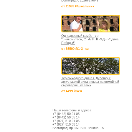
Волгоград». 2 дня/1 ночь
от 11999 ₽/школьник
Однодневный комбо-тур
"Знакомьтесь, СТАЛИНГРАД - Родина
Победы!"
от 35500 ₽/1-3 чел
Тур выходного дня в г. Дубовку с
дегустацией вина и сыра на семейной
сыроварне Гусевых
от 4499 ₽/чел
Наши телефоны и адреса:
+7 (8442) 50 21 05
+7 (8442) 50 35 14
+7 (927) 510 21 05
+7 (927) 510 35 14
Волгоград, пр. им. В.И. Ленина, 15