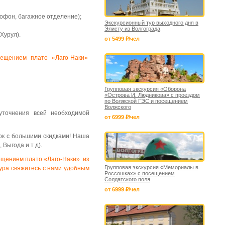
офон, багажное отделение);
Экскурсионный тур выходного дня в
Элисту из Волгограда
Хурул).
от 5499 ₽/чел
сещением плато «Лаго-Наки»
Групповая экскурсия «Оборона
«Острова И. Людникова» с проездом
по Волжской ГЭС и посещением
Волжского
точнения всей необходимой
от 6999 ₽/чел
ок с большими скидками! Наша
 Выгода и т д).
сещением плато «Лаго-Наки» из
Групповая экскурсия «Мемориалы в
ура свяжитесь с нами удобным
Россошках» с посещением
Солдатского поля
от 6999 ₽/чел