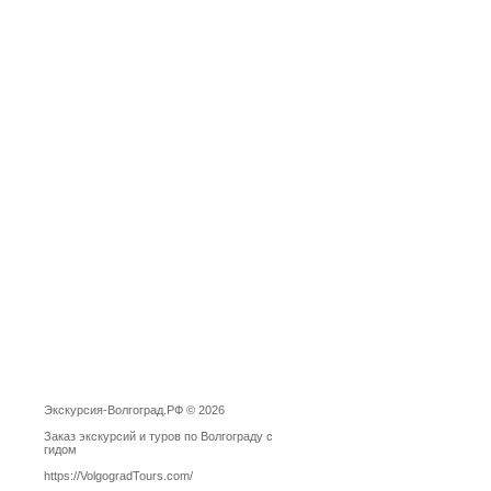
Экскурсия-Волгоград.РФ © 2026
Заказ экскурсий и туров по Волгограду с
гидом
https://VolgogradTours.com/