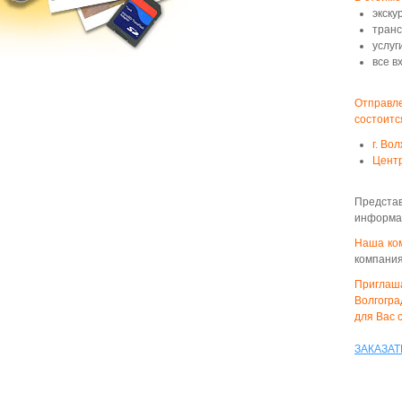
экску
транс
услуг
все в
Отправл
состоитс
г. Во
Центр
Предста
информац
Наша ко
компания
Приглаша
Волгогра
для Вас 
ЗАКАЗАТ