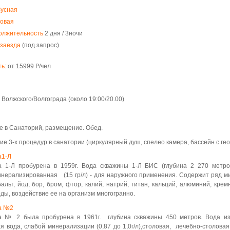
бусная
повая
олжительность
2 дня / 3ночи
 заезда
(под запрос)
ь:
от 15999 ₽/чел
 Волжского/Волгограда (около 19:00/20.00)
 в Санаторий, размещение. Обед.
е 3-х процедур в санатории (циркулярный душ, спелео камера, бассейн с ге
а1-Л
а 1-Л пробурена в 1959г. Вода скважины 1-Л БИС (глубина 2 270 метро
нерализированная (15 гр/л) - для наружного применения. Содержит ряд мик
бальт, йод, бор, бром, фтор, калий, натрий, титан, кальций, алюминий, кре
оды, воздействие ее на организм многогранно.
а №2
а № 2 была пробурена в 1961г. глубина скважины 450 метров. Вода из
я вода, слабой минерализации (0,87 до 1,0г/л),столовая, лечебно-столова