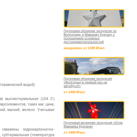
Групповая обзорная экскурсия по
Волгограду и Мамаеву Кургану с
посещением основных
достопримечательностей
ежедневно от 1499 ₽/чел
Групповая обзорная экскурсия
«Волгоград в первый раз на
отермической водой)
автобусе!»
от 1499 ₽/чел
в) высокотермальная (104 С)
роэлементов, таких как: цинк,
мний, магний, железо. Учитывая
Групповая вечерняя экскурсия «Огни
Мамаева Кургана»
 скважины гидрокарбонатно-
от 1499 ₽/чел
я, субтермальная (температура