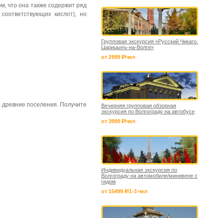
ом, что она также содержит ряд
 соответствующих кислот), но
Групповая экскурсия «Русский Чикаго.
Царицынъ-на-Волге»
от 2999 ₽/чел
, древние поселения. Получите
Вечерняя групповая обзорная
экскурсия по Волгограду на автобусе
от 3999 ₽/чел
Индивидуальная экскурсия по
Волгограду на автомобиле/минивене с
гидом
от 15499 ₽/1-3 чел