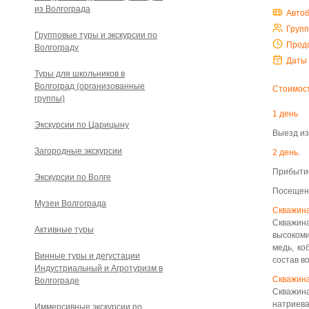
из Волгограда
Авто
Груп
Групповые туры и экскурсии по
Прод
Волгограду
Даты
Туры для школьников в
Волгоград (организованные
Стоимост
группы)
1 день
Экскурсии по Царицыну
Выезд из
Загородные экскурсии
2 день
.
Прибытие
Экскурсии по Волге
Посещени
Музеи Волгограда
Скважин
Скважин
Активные туры
высокоми
медь, ко
Винные туры и дегустации
состав в
Индустриальный и Агротуризм в
Скважин
Волгограде
Скважин
натриева
Иммерсивные экскурсии по