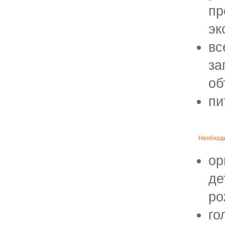
пр
эк
вс
за
об
пи
Необходи
ор
де
ро
го