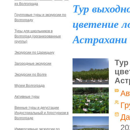
Тур выходно
из Волгограда
Групповые туры и экскурсии по
цветение л
Волгограду
Туры для школьников в
Астрахани
Волгоград (организованные
группы)
Экскурсии по Царицыну
Тур
Загородные экскурсии
цве
Экскурсии по Волге
Аст
Музеи Волгограда
Ав
Активные туры
Гр
Винные туры и дегустации
Индустриальный и Агротуризм в
Да
Волгограде
20
Иммерсивные экскурсии по