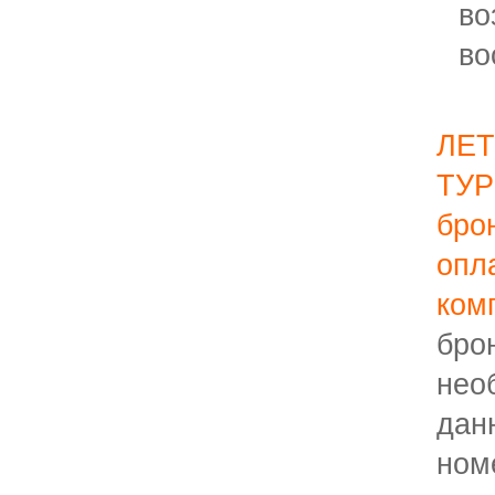
во
во
ЛЕТ
ТУ
бро
опл
ком
бро
нео
дан
ном