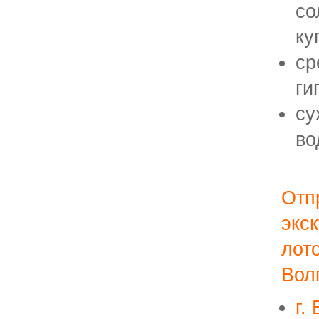
со
ку
ср
ги
су
во
Отп
экс
лот
Вол
г.