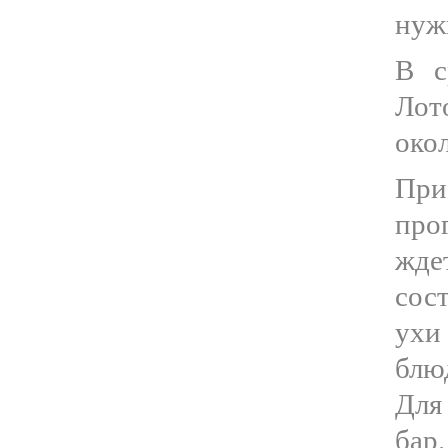
нуж
В с
Лот
око
Пр
про
ж
сос
ухи
блю
Для
бар.