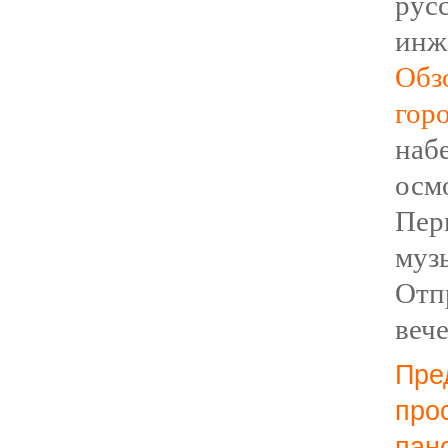
ру
инж
Обз
горо
наб
осм
Пе
муз
Отп
в
еч
Пр
пр
пан