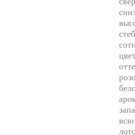
све
сни
вы
сте
со
цве
от
роз
бел
аро
зап
всю
лот