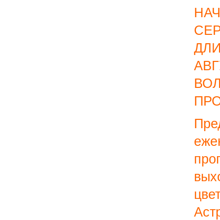
Н
СЕ
ДЛ
АВ
ВО
ПР
П
еже
пр
вы
цв
Аст