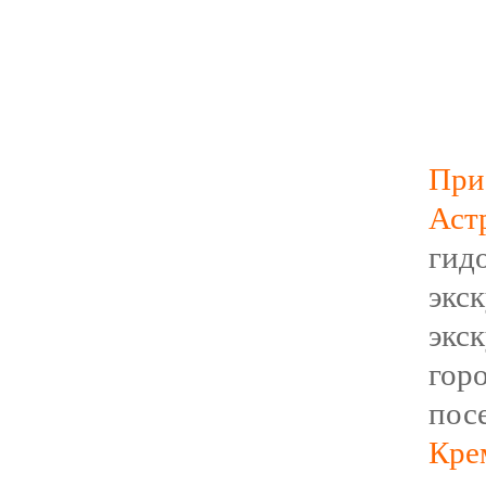
Пр
Аст
гид
экс
экс
г
пос
Кр