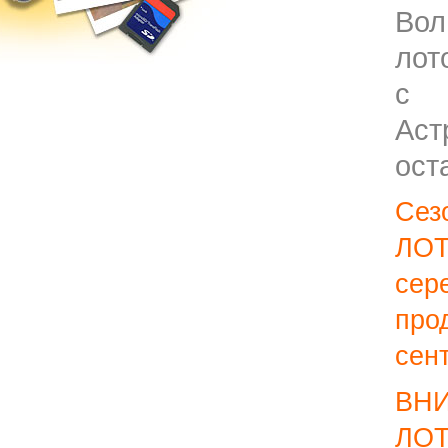
Вол
лот
с 
А
ост
Се
ЛОТ
се
пр
сен
ВН
ЛО