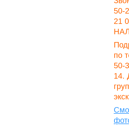
Зво
50-
21 
НА
Под
по 
50-3
14.
гру
экс
Смо
фо