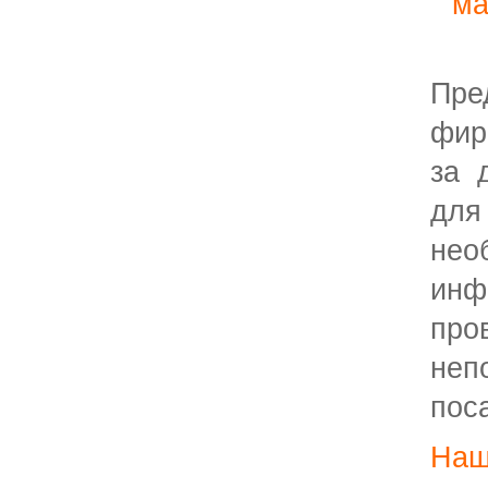
ма
Пре
фир
за 
дл
нео
ин
пр
неп
пос
На