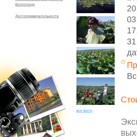
Волгограду
20
Достопримечательности
03
17
31
да
Пр
Вс
Сто
все фото
Эк
вы