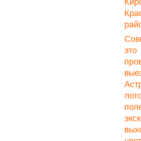
К
Кра
рай
Сов
это
про
вые
Аст
лот
п
эк
вы