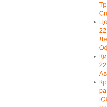
Тр
Сп
Це
22
Ле
Оф
Ки
22
Ав
Кр
ра
Юб