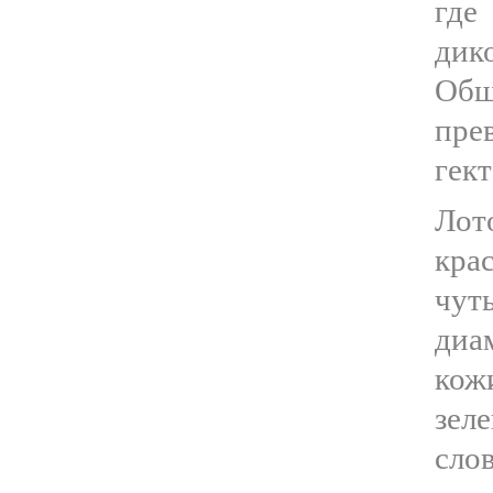
где
ди
Общ
пр
гек
Лот
кр
чу
диа
кож
зел
сло