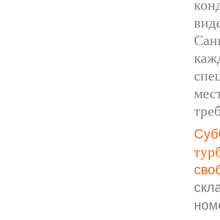
кон
вид
Сан
ка
спе
ме
тре
Су
турб
сво
скл
ном