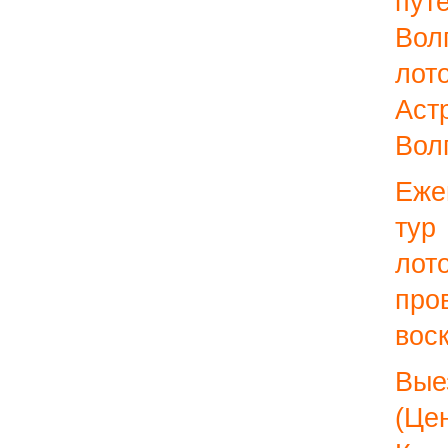
пу
Вол
ло
Аст
Вол
Еже
тур
ло
про
вос
Вые
(Це