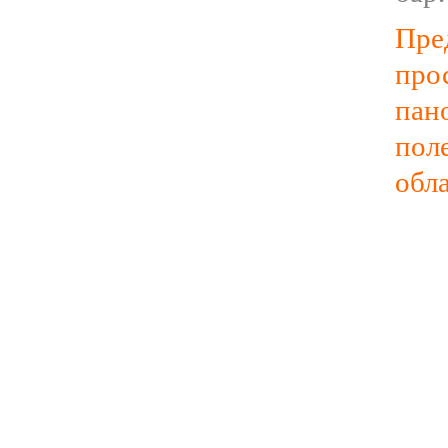
Пр
пр
па
по
обл