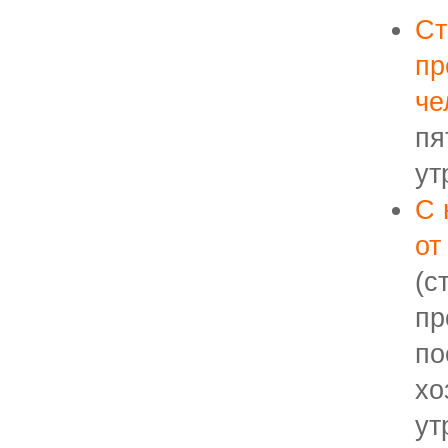
Ст
пр
ч
пя
ут
С 
от
(с
пр
по
хо
ут