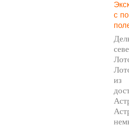
Экс
с п
пол
Дел
сев
Лот
Лот
и
дос
Аст
Аст
нем