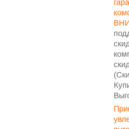
гар
ком
ВН
под
ск
ком
ск
(Ск
Куп
Выго
Пр
увл