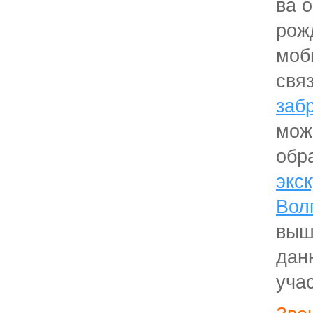
ва 
рож
моб
свя
заб
мож
обр
экс
Вол
выш
дан
уча