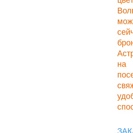
цве
Вол
м
с
бро
Аст
на 
по
св
уд
спо
ЗАК