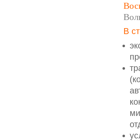
Вос
Вол
В с
эк
пр
тр
(к
ав
ко
ми
от
ус