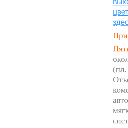
вы
цв
зде
При
Пя
око
(пл
От
ком
авт
мя
сис