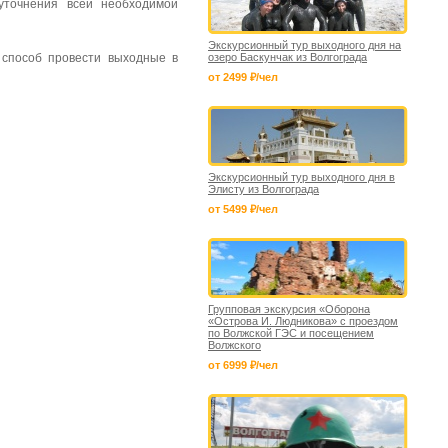
точнения всей необходимой
Экскурсионный тур выходного дня на
 способ провести выходные в
озеро Баскунчак из Волгограда
от 2499 ₽/чел
Экскурсионный тур выходного дня в
Элисту из Волгограда
от 5499 ₽/чел
Групповая экскурсия «Оборона
«Острова И. Людникова» с проездом
по Волжской ГЭС и посещением
Волжского
от 6999 ₽/чел