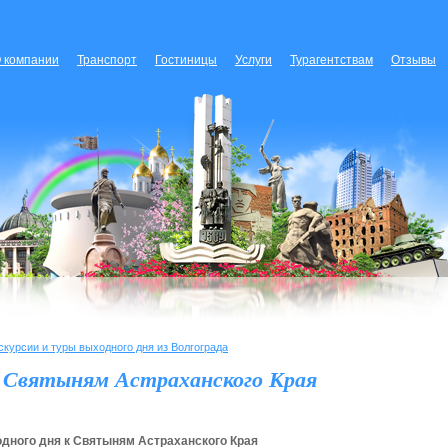
 компании
Транспорт
Гостиницы
Услуги
Турагентствам
Отзывы
скурсии и туры выходного дня из Волгограда
к Святыням Астраханского Края
дного дня к Святыням Астраханского Края