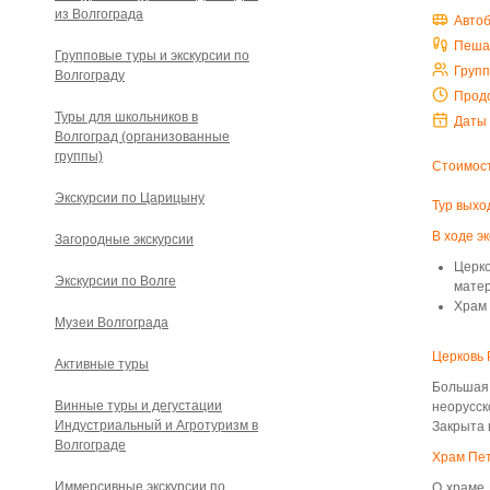
из Волгограда
Авто
Пеша
Групповые туры и экскурсии по
Груп
Волгограду
Прод
Туры для школьников в
Даты
Волгоград (организованные
группы)
Стоимост
Экскурсии по Царицыну
Тур выхо
В ходе э
Загородные экскурсии
Церко
Экскурсии по Волге
мате
Храм 
Музеи Волгограда
Церковь 
Активные туры
Большая 
Винные туры и дегустации
неорусск
Индустриальный и Агротуризм в
Закрыта 
Волгограде
Храм Пет
Иммерсивные экскурсии по
О храме 