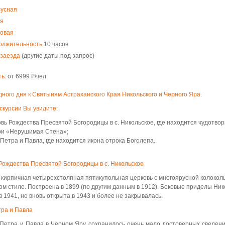
бусная
я
повая
олжительность
10 часов
 заезда
(другие даты под запрос)
ь:
от 6999 ₽/чел
дного дня к Святыням Астраханского Края Никольского и Черного Яра.
кскурсии Вы увидите:
вь Рождества Пресвятой Богородицы в с. Никольское, где находится чудотво
ри «Нерушимая Стена»;
Петра и Павла, где находится икона отрока Боголепа.
Рождества Пресвятой Богородицы в с. Никольское
кирпичная четырехстолпная пятикупольная церковь с многоярусной колоколь
ом стиле. Построена в 1899 (по другим данным в 1912). Боковые приделы Ник
в 1941, но вновь открыта в 1943 и более не закрывалась.
ра и Павла
Петра и Павла в Черном Яру сохранилось очень мало достоверных сведен