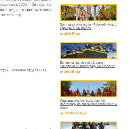
иков еще с 1600 г.. Он стоял на
цына и входил в систему южных
ока на Запад.
Групповая экскурсия «Русский Чикаго.
Царицынъ-на-Волге»
от 2999 ₽/чел
Вечерняя групповая обзорная
экскурсия по Волгограду на автобусе
офон, багажное отделение);
от 3999 ₽/чел
Индивидуальная экскурсия по
Волгограду на автомобиле/минивене с
гидом
от 15499 ₽/1-3 чел