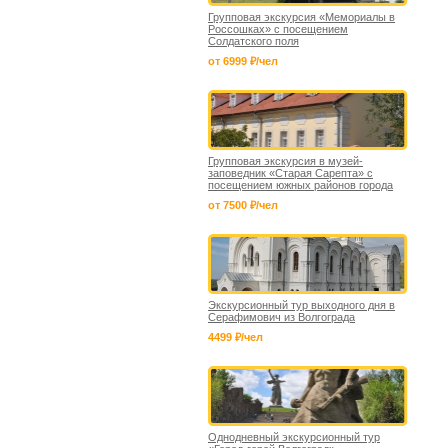
Групповая экскурсия «Мемориалы в
Россошках» с посещением
Солдатского поля
от 6999 ₽/чел
Групповая экскурсия в музей-
заповедник «Старая Сарепта» с
посещением южных районов города
от 7500 ₽/чел
Экскурсионный тур выходного дня в
Серафимович из Волгограда
4499 ₽/чел
Однодневный экскурсионный тур