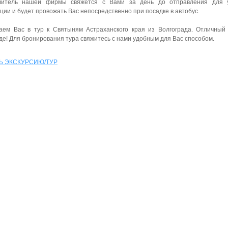
витель нашей фирмы свяжется с Вами за день до отправления для у
ии и будет провожать Вас непосредственно при посадке в автобус.
аем Вас в тур к Святыням Астраханского края из Волгограда. Отличный
де! Для бронирования тура свяжитесь с нами удобным для Вас способом.
Ь ЭКСКУРСИЮ/ТУР