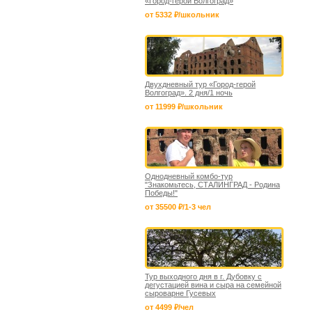
«Город-герой Волгоград»
от 5332 ₽/школьник
Двухдневный тур «Город-герой
Волгоград». 2 дня/1 ночь
от 11999 ₽/школьник
Однодневный комбо-тур
"Знакомьтесь, СТАЛИНГРАД - Родина
Победы!"
от 35500 ₽/1-3 чел
Тур выходного дня в г. Дубовку с
дегустацией вина и сыра на семейной
сыроварне Гусевых
от 4499 ₽/чел