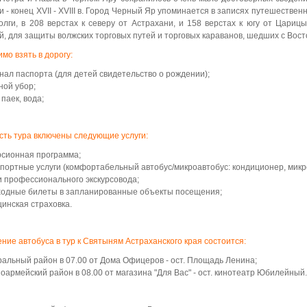
и - конец XVII - XVIII в. Город Черный Яр упоминается в записях путешественн
олги, в 208 верстах к северу от Астрахани, и 158 верстах к югу от Цари
й, для защиты волжских торговых путей и торговых караванов, шедших с Вост
мо взять в дорогу:
нал паспорта (для детей свидетельство о рождении);
ной убор;
 паек, вода;
сть тура включены следующие услуги:
рсионная программа;
портные услуги (комфортабельный автобус/микроавтобус: кондиционер, микр
и профессионального экскурсовода;
ходные билеты в запланированные объекты посещения;
инская страховка.
ние автобуса в тур к Святыням Астраханского края состоится:
альный район в 07.00 от Дома Офицеров - ост. Площадь Ленина;
оармейский район в 08.00 от магазина "Для Вас" - ост. кинотеатр Юбилейный.