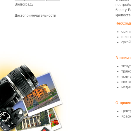
Волгограду
постройк
берегу В
крепосте
Достопримечательности
Необходи
ориги
голов
сухой
В стоимо
экску
транс
услуг
все в
медиц
Отправле
Центр
Красн