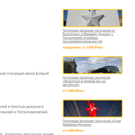
Групповая обзорная экскурсия по
Волгограду и Мамаеву Кургану с
посещением основных
достопримечательностей
ежедневно от 1499 ₽/чел
рная плачущая икона Божьей
Групповая обзорная экскурсия
«Волгоград в первый раз на
автобусе!»
от 1499 ₽/чел
ней и богатым декором в
ольский и Петропавловский.
Групповая вечерняя экскурсия «Огни
Мамаева Кургана»
от 1499 ₽/чел
ий. Наиболее вероятное время