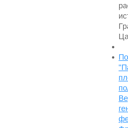
ра
ис
Гр
Ца
По
"П
пл
по
Ве
ге
ф