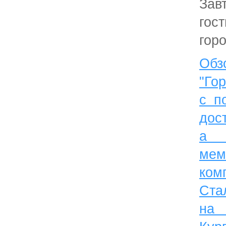
За
гос
горо
Об
"Го
с п
дос
а 
мем
ко
Ста
н