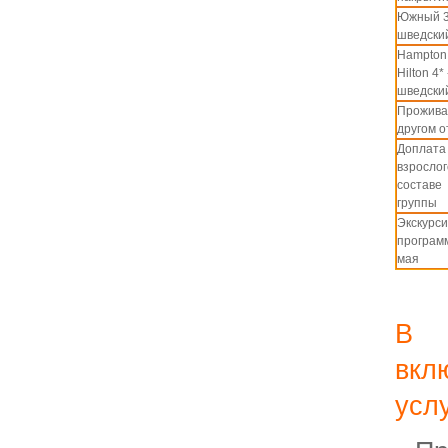
Южный 3
шведски
Hampton
Hilton 4* 
шведски
Прожива
другом 
Доплата
взрослог
составе
группы
Экскурс
програм
мая
В 
вк
услу