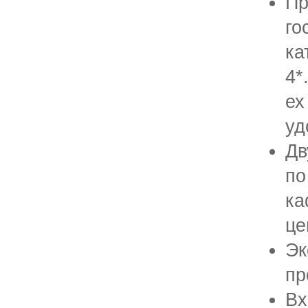
П
го
к
4*
ех
уд
Дв
по
ка
це
Э
пр
В