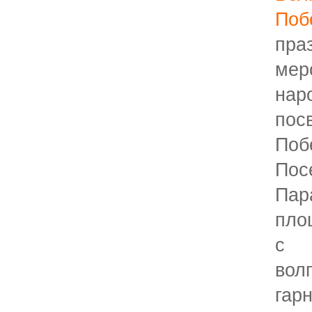
Поб
пра
ме
на
по
По
Пос
Па
пло
с
вол
гар