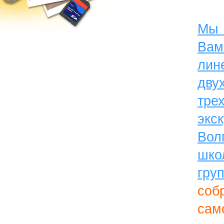
Мы
Ва
лин
дв
тре
экс
Во
шко
груп
соб
сам