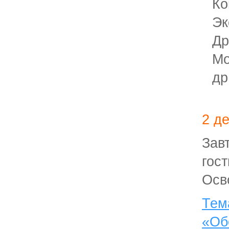
Ко
Эк
Др
Мо
др
2 д
За
гос
Осв
Тем
«О