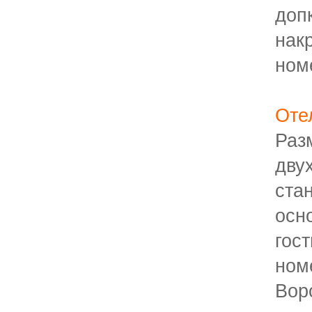
доп
на
ном
От
Р
дву
ста
ос
гос
ном
Вор