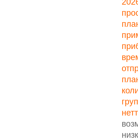
202
пр
пл
пр
при
вр
отп
пла
кол
гр
нетт
во
низ