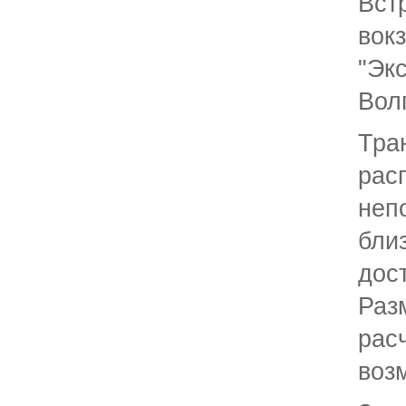
Вст
вок
"
Вол
Тра
ра
неп
бли
дос
Раз
рас
воз