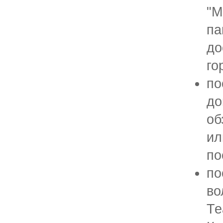
"М
па
до
го
по
до
об
ил
по
по
во
Те