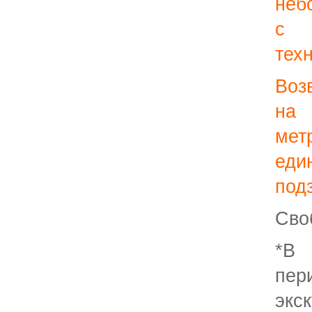
неб
с 
тех
Воз
на
м
еди
под
Сво
*В
пе
э