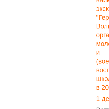
вни
эк
"Ге
Во
орг
мол
и
ш
(во
во
шко
в 20
1 д