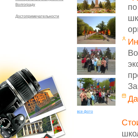
Волгограду
по
шк
Достопримечательности
ор
Ин
Во
эк
пр
За
Да
все фото
Сто
шко