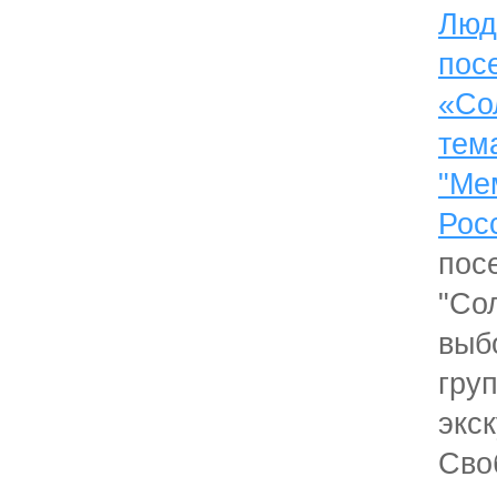
Люд
пос
«Со
тем
"
Рос
пос
"Со
выб
гру
эк
Сво