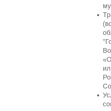
му
Тр
(
о
"Г
Во
«О
и
Р
Со
У
со