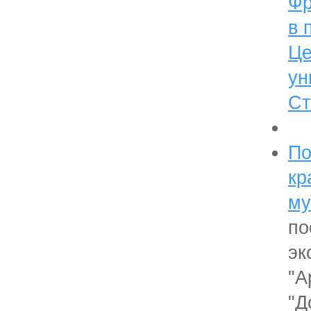
Фр
в 
Це
ун
Ст
По
кр
му
по
эк
"А
"Д