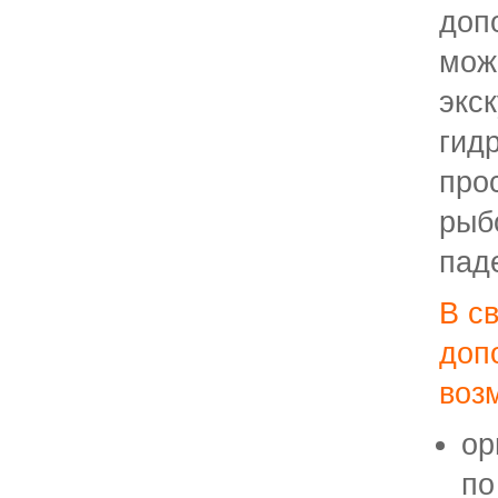
доп
мо
экс
гид
пр
ры
пад
В с
доп
воз
ор
по