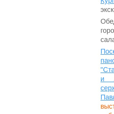
Кур
экск
Обе
гор
сала
По
пан
"Ст
и л
се
Пав
выс