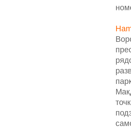
ном
Ham
Вор
пр
ря
раз
па
Мак
точ
под
сам