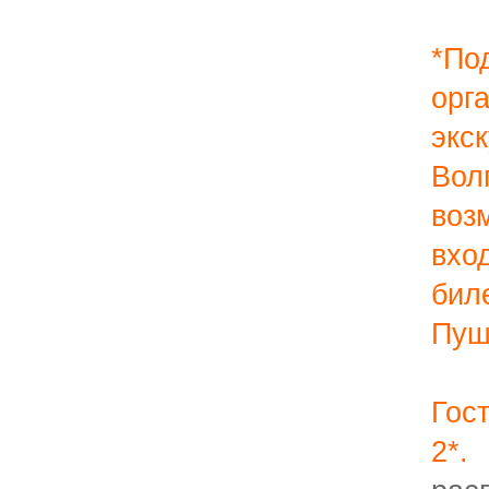
*По
орг
экс
В
воз
вхо
би
Пуш
Го
2*.