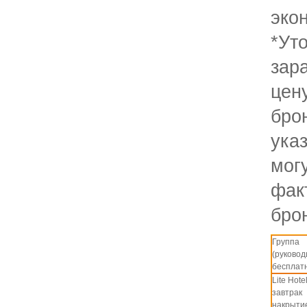
эк
*Ут
зар
це
бр
ук
мог
фак
бро
Группа
(руково
бесплат
Lite Hotel
завтрак
накрыти