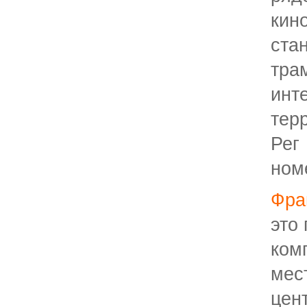
кин
ст
тра
инт
тер
Рег
ном
Фра
это
ком
мес
цен