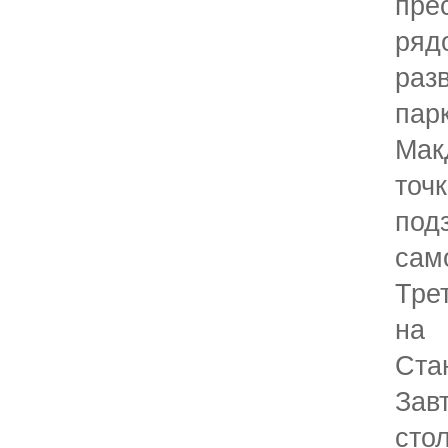
пр
ря
раз
па
Мак
точ
под
сам
Тре
на
Ста
Зав
с