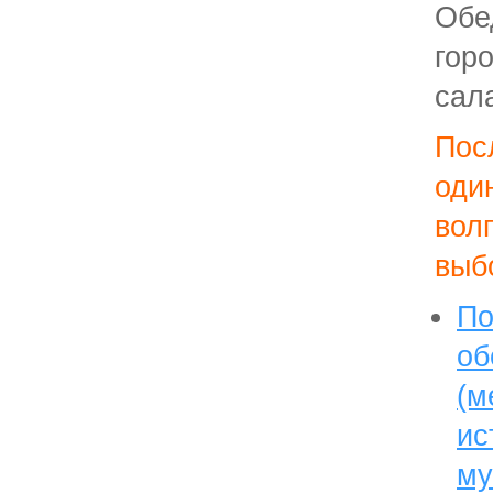
Обе
гор
сала
Пос
оди
вол
выб
По
об
(м
ис
му