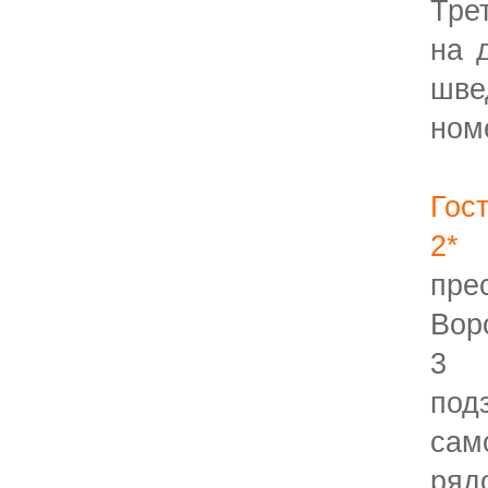
Тре
на 
шв
ном
Гос
2
пре
Вор
3 
под
сам
ря