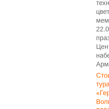
тех
цв
мем
22
пра
Цен
наб
Арм
Сто
тур
«Ге
Вол