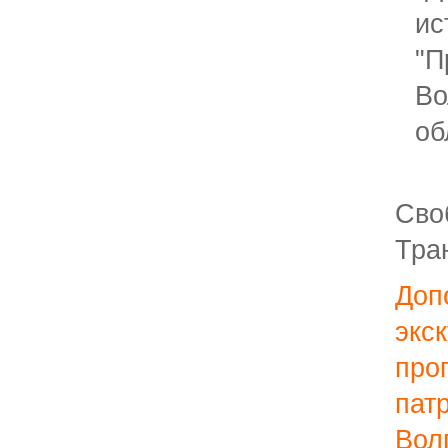
ис
"П
Во
об
Сво
Тра
Доп
экс
про
пат
Во