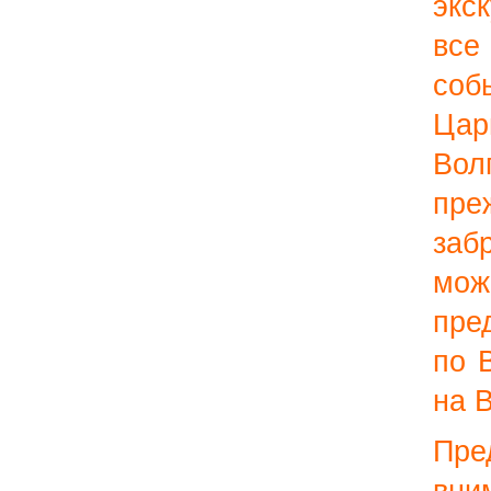
экс
вс
со
Цар
Во
п
заб
мож
пре
по 
на 
Пр