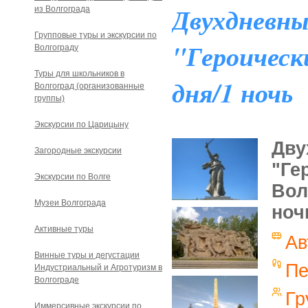
Двухдневны
из Волгограда
Групповые туры и экскурсии по
"Героическ
Волгограду
Туры для школьников в
дня/1 ночь
Волгоград (организованные
группы)
Экскурсии по Царицыну
Дву
Загородные экскурсии
"Ге
Экскурсии по Волге
Вол
Музеи Волгограда
ноч
Активные туры
Ав
Винные туры и дегустации
П
Индустриальный и Агротуризм в
Волгограде
Гр
Иммерсивные экскурсии по