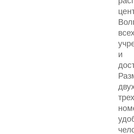
р
це
Вол
вс
учр
и
дос
Р
дв
тре
н
уд
чел