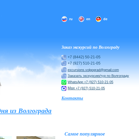
ru
en
de
Заказ экскурсий по Волгограду
+7 (8442) 50-21-05
+7 (927) 510-21-05
excursions.volgograd@gmail.com
Заказать экскурсию/тур по Волгограду
WhatsApp
+7 (927) 510-21-05
Max
+7 (927) 510-21-05
Контакты
ня из Волгограда
Самое популярное