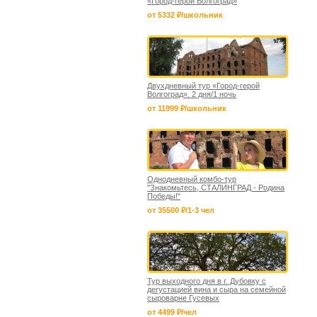
«Город-герой Волгоград»
от 5332 ₽/школьник
Двухдневный тур «Город-герой
Волгоград». 2 дня/1 ночь
от 11999 ₽/школьник
Однодневный комбо-тур
"Знакомьтесь, СТАЛИНГРАД - Родина
Победы!"
от 35500 ₽/1-3 чел
Тур выходного дня в г. Дубовку с
дегустацией вина и сыра на семейной
сыроварне Гусевых
от 4499 ₽/чел