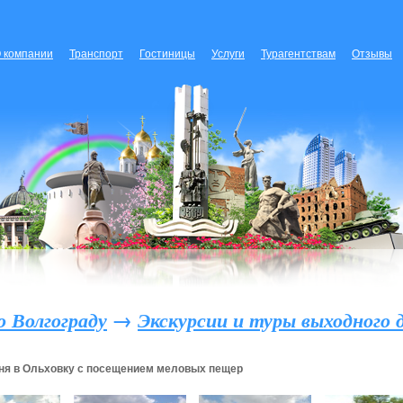
 компании
Транспорт
Гостиницы
Услуги
Турагентствам
Отзывы
о Волгограду
→
Экскурсии и туры выходного д
ня в Ольховку с посещением меловых пещер