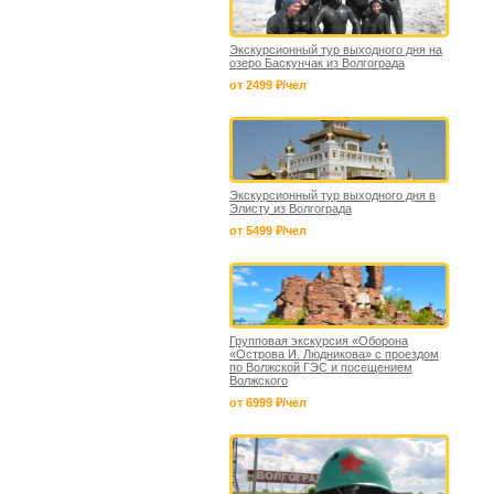
Экскурсионный тур выходного дня на
озеро Баскунчак из Волгограда
от 2499 ₽/чел
Экскурсионный тур выходного дня в
Элисту из Волгограда
от 5499 ₽/чел
Групповая экскурсия «Оборона
«Острова И. Людникова» с проездом
по Волжской ГЭС и посещением
Волжского
от 6999 ₽/чел