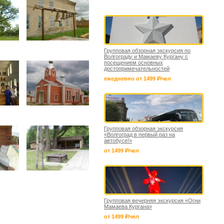
Групповая обзорная экскурсия по
Волгограду и Мамаеву Кургану с
посещением основных
достопримечательностей
ежедневно от 1499 ₽/чел
Групповая обзорная экскурсия
«Волгоград в первый раз на
автобусе!»
от 1499 ₽/чел
Групповая вечерняя экскурсия «Огни
Мамаева Кургана»
от 1499 ₽/чел