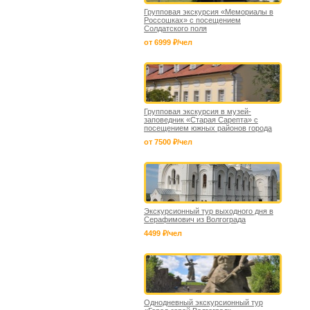
Групповая экскурсия «Мемориалы в
Россошках» с посещением
Солдатского поля
от 6999 ₽/чел
Групповая экскурсия в музей-
заповедник «Старая Сарепта» с
посещением южных районов города
от 7500 ₽/чел
Экскурсионный тур выходного дня в
Серафимович из Волгограда
4499 ₽/чел
Однодневный экскурсионный тур