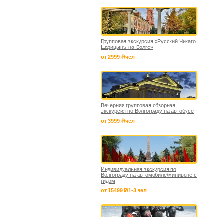
Групповая экскурсия «Русский Чикаго.
Царицынъ-на-Волге»
от 2999 ₽/чел
Вечерняя групповая обзорная
экскурсия по Волгограду на автобусе
от 3999 ₽/чел
Индивидуальная экскурсия по
Волгограду на автомобиле/минивене с
гидом
от 15499 ₽/1-3 чел