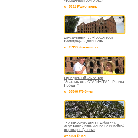
«Город-герой Волгоград»
от 5332 ₽/школьник
Двухдневный тур «Город-герой
Волгоград». 2 дня/1 ночь
от 11999 ₽/школьник
Однодневный комбо-тур
"Знакомьтесь, СТАЛИНГРАД - Родина
Победы!"
от 35500 ₽/1-3 чел
Тур выходного дня в г. Дубовку с
дегустацией вина и сыра на семейной
сыроварне Гусевых
от 4499 ₽/чел