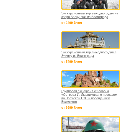
Экскурсионный тур выходного дня на
озеро Баскунчак из Волгограда
от 2499 ₽/чел
Экскурсионный тур выходного дня в
Элисту из Волгограда
от 5499 ₽/чел
Групповая экскурсия «Оборона
«Острова И. Людникова» с проездом
по Волжской ГЭС и посещением
Волжского
от 6999 ₽/чел