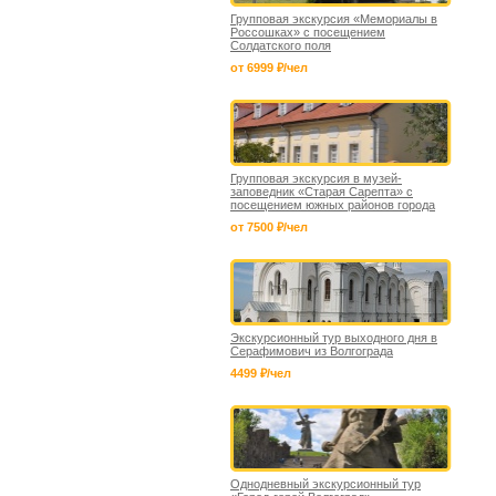
Групповая экскурсия «Мемориалы в
Россошках» с посещением
Солдатского поля
от 6999 ₽/чел
Групповая экскурсия в музей-
заповедник «Старая Сарепта» с
посещением южных районов города
от 7500 ₽/чел
Экскурсионный тур выходного дня в
Серафимович из Волгограда
4499 ₽/чел
Однодневный экскурсионный тур