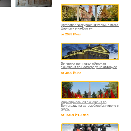
Групповая экскурсия «Русский Чикаго.
Царицынъ-на-Волге»
от 2999 ₽/чел
Вечерняя групповая обзорная
экскурсия по Волгограду на автобусе
от 3999 ₽/чел
Индивидуальная экскурсия по
Волгограду на автомобиле/минивене с
гидом
от 15499 ₽/1-3 чел