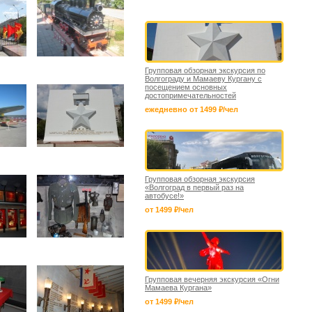
Групповая обзорная экскурсия по
Волгограду и Мамаеву Кургану с
посещением основных
достопримечательностей
ежедневно от 1499 ₽/чел
Групповая обзорная экскурсия
«Волгоград в первый раз на
автобусе!»
от 1499 ₽/чел
Групповая вечерняя экскурсия «Огни
Мамаева Кургана»
от 1499 ₽/чел