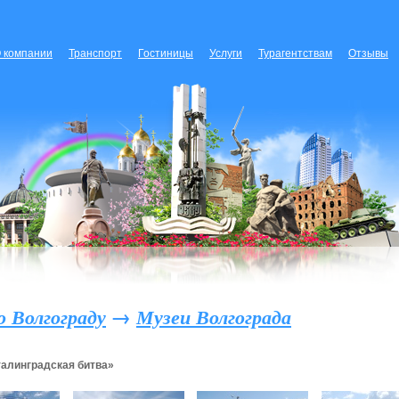
 компании
Транспорт
Гостиницы
Услуги
Турагентствам
Отзывы
о Волгограду
→
Музеи Волгограда
талинградская битва»