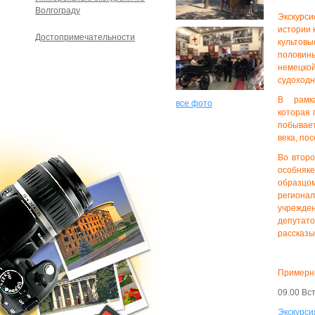
Волгограду
Экскурс
истории 
Достопримечательности
культовы
половины
немецко
судоходн
В рамка
все фото
которая
п
побывает
века, по
Во втор
особняке
образцо
регионал
учрежде
депутат
рассказы
Примерны
09.00 Вс
Экскурси