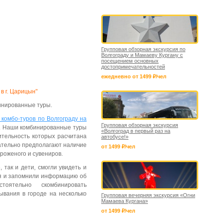
Групповая обзорная экскурсия по
Волгограду и Мамаеву Кургану с
посещением основных
достопримечательностей
ежедневно от 1499 ₽/чел
в г. Царицын"
инированные туры
.
 комбо-туров по Волгограду на
Групповая обзорная экскурсия
в. Наши комбинированные туры
«Волгоград в первый раз на
жительность которых расчитана
автобусе!»
зательно предполагают наличие
от 1499 ₽/чел
ороженого и сувениров.
 так и дети, смогли увидеть и
бя и запомнили информацию об
ятельно скомбинировать
ывания в городе на несколько
Групповая вечерняя экскурсия «Огни
Мамаева Кургана»
от 1499 ₽/чел