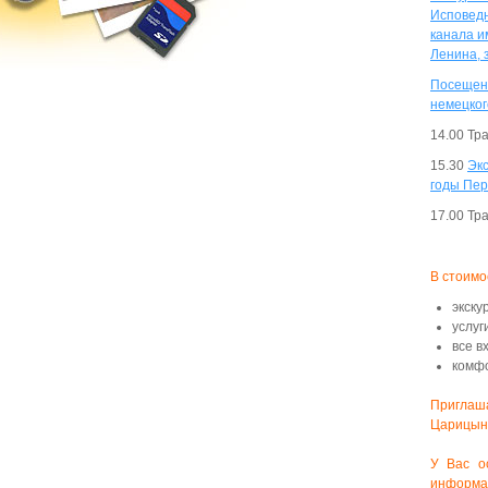
Исповедн
канала и
Ленина, 
Посещени
немецког
14.00 Тр
15.30
Экс
годы Пер
17.00 Тр
В стоимо
экску
услуг
все в
комфо
Приглаш
Царицын
У Вас о
информац