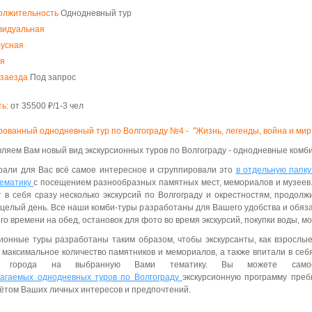
олжительность
Однодневный тур
видуальная
бусная
я
 заезда
Под запрос
ь:
от 35500 ₽/1-3 чел
ованный однодневный тур по Волгограду №4 - "Жизнь, легенды, война и мир 
ляем Вам новый вид экскурсионных туров по Волгограду -
однодневные комб
али для Вас всё самое интересное и сгруппировали это
в отдельную папку
ематику
с посещением разнообразных памятных мест, мемориалов и музее
 в себя сразу несколько экскурсий по Волгограду и окрестностям, продол
 целый день. Все наши комби-туры разработаны для Вашего удобства и обя
го времени на обед, остановок для фото во время экскурсий, покупки воды, м
ионные туры разработаны таким образом, чтобы экскурсанты, как взрослые,
 максимальное количество памятников и мемориалов, а также впитали в се
и города на выбранную Вами тематику. Вы можете самосто
агаемых однодневных туров по Волгограду
экскурсионную программу преб
чётом Ваших личных интересов и предпочтений.