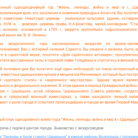
ионный одноднодневный тур "Жизнь, легенды, война и мир в г. Ц
колонизации края, его заселении и освоении природных богатств. Вы посети
е памятники: Никитскую церковь - уникальное культовое здание, остав
 ХVIII в. - домовую церковь графа Н.А.Бекетова, музей-заповедник "Ст
й колонии, основанной в 1765 г., увидите крупнейшее гидротехническое
ый канал им. В. И. Ленина.
х экскурсионного тура запланировано экскурсия по музею-запов
ознакомит Вас с историей селения Сарепта. Вы узнаете о религии, быте, к
е в сарептской кирхе, посетите «Дом сарептского аптекаря», прогуляетес
сетите выставочные залы в торговой лавке Гольдбаха и спуститесь в винный по
ой половине дня Вы посетите ещё один небольшой, но очень интересный
 известных царицынских купцов и меценатов Репниковых, который был построе
м «русского стиля» и «кирпичного мастерства». Здание музея являе
ьного и федерального значения. В этом здании в период Гражданской войн
ния г. Царицына: штаб обороны Царицынского Совета рабочих, солдатск
ов и губернский военный комиссариат, а также находился личный каб
вает о роли города и событиях происходивших в городе во время Первой Мир
й план однодневного комбо-тура
"Жизнь, легенды, война и мир в г. Царицын"
треча с гидом в центре города. Знакомство с экскурсоводом.
я "Легенды и были старого Царицына" в южные районы Волгограда с посеще