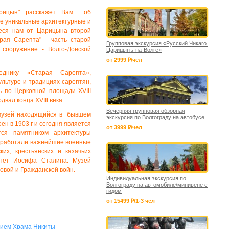
арицын" расскажет Вам
об
те уникальные
архитектурные и
шееся нам от Царицына второй
арая Сарепта" - часть старой
Групповая экскурсия «Русский Чикаго.
 сооружение - Волго-Донской
Царицынъ-на-Волге»
от 2999 ₽/чел
еднику «Старая Сарепта»,
ультуре и традициях сарептян,
ь по Церковной площади XVIII
двал конца XVIII века.
Вечерняя групповая обзорная
 музей находящийся в бывшем
экскурсия по Волгограду на автобусе
н в 1903 г и сегодня является
от 3999 ₽/чел
тся памятником архитектуры
ы работали важнейшие военные
их, крестьянских и казачьих
инет Иосифа Сталина. Музей
овой и Гражданской войн.
Индивидуальная экскурсия по
Волгограду на автомобиле/минивене с
гидом
:
от 15499 ₽/1-3 чел
нием Храма Никиты