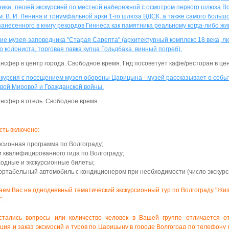
ика,
пешей экскурсией по местной набережной с осмотром первого шлюза Во
м. В. И. Ленина и триумфальной арки 1-го шлюза ВДСК, а также самого большо
занесенного в книгу рекордов Гиннеса как памятника реальному когда-либо ж
е музея-заповедника "Старая Сарепта" (архитектурный комплекс 18 века, лю
о колониста, торговая лавка купца Гольдбаха, винный погреб).
ансфер в центр города. Свободное время. Гид посоветует кафе/ресторан в цен
курсия с посещением музея обороны Царицына - музей рассказывает о собы
вой Мировой и Гражданской войны
.
ансфер в отель. Свободное время.
сть включено:
рсионная программа по Волгограду;
и квалифицированного гида по Волгограду;
ходные и экскурсионные билеты;
ртабельный автомобиль с кондиционером при необходимости (число экскурсан
аем Вас на однодневный тематический
экскурсионный
тур по Волгограду "Жизн
".
стались вопросы или количество человек в Вашей группе отличается о
ия и заказ экскурсий и туров по Царицыну в городе Волгоград по телефону г