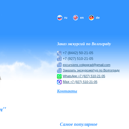
ru
en
de
Заказ экскурсий по Волгограду
+7 (8442) 50-21-05
+7 (927) 510-21-05
excursions.volgograd@gmail.com
Заказать экскурсию/тур по Волгограду
WhatsApp
+7 (927) 510-21-05
Max
+7 (927) 510-21-05
Контакты
н"
Самое популярное