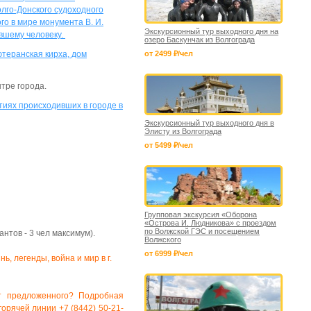
лго-Донского судоходного
го в мире монумента В. И.
Экскурсионный тур выходного дня на
ившему человеку.
озеро Баскунчак из Волгограда
теранская кирха, дом
от 2499 ₽/чел
тре города.
тиях происходивших в городе в
Экскурсионный тур выходного дня в
Элисту из Волгограда
от 5499 ₽/чел
Групповая экскурсия «Оборона
«Острова И. Людникова» с проездом
по Волжской ГЭС и посещением
тов - 3 чел максимум).
Волжского
от 6999 ₽/чел
ь, легенды, война и мир в г.
т предложенного? Подробная
орячей линии +7 (8442) 50-21-