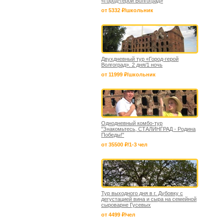
«Город-герой Волгоград»
от 5332 ₽/школьник
Двухдневный тур «Город-герой
Волгоград». 2 дня/1 ночь
от 11999 ₽/школьник
Однодневный комбо-тур
"Знакомьтесь, СТАЛИНГРАД - Родина
Победы!"
от 35500 ₽/1-3 чел
Тур выходного дня в г. Дубовку с
дегустацией вина и сыра на семейной
сыроварне Гусевых
от 4499 ₽/чел