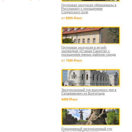
Групповая экскурсия «Мемориалы в
Россошках» с посещением
Солдатского поля
от 6999 ₽/чел
Групповая экскурсия в музей-
заповедник «Старая Сарепта» с
посещением южных районов города
от 7500 ₽/чел
Экскурсионный тур выходного дня в
Серафимович из Волгограда
4499 ₽/чел
Однодневный экскурсионный тур