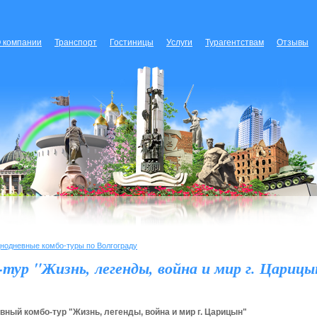
 компании
Транспорт
Гостиницы
Услуги
Турагентствам
Отзывы
нодневные комбо-туры по Волгограду
тур "Жизнь, легенды, война и мир г. Царицы
ный комбо-тур "Жизнь, легенды, война и мир г. Царицын"