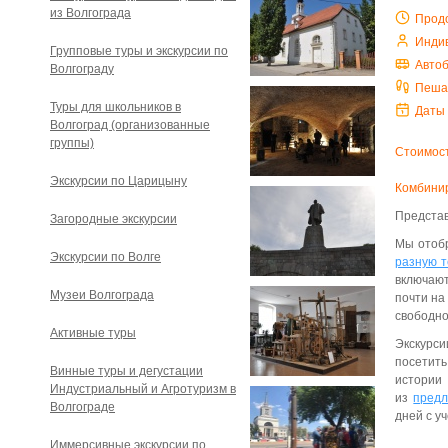
из Волгограда
Прод
Инди
Групповые туры и экскурсии по
Авто
Волгограду
Пеша
Туры для школьников в
Даты
Волгоград (организованные
группы)
Стоимост
Экскурсии по Царицыну
Комбинир
Представ
Загородные экскурсии
Мы отобр
Экскурсии по Волге
разную т
включают
Музеи Волгограда
почти на
свободно
Активные туры
Экскурси
посетить
Винные туры и дегустации
истори
Индустриальный и Агротуризм в
из
предл
Волгограде
дней с у
Иммерсивные экскурсии по