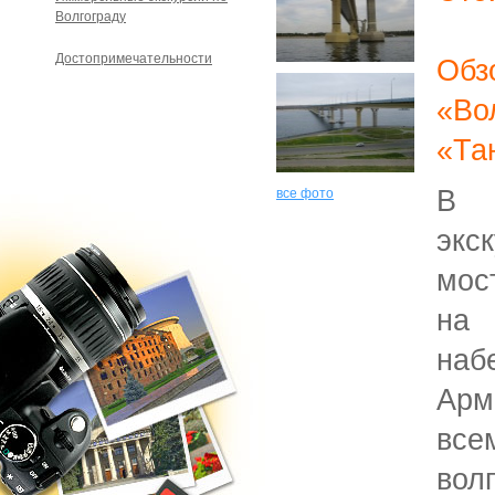
Волгограду
Достопримечательности
Об
«Во
«Та
В 
все фото
экс
мос
на
наб
Ар
все
вол