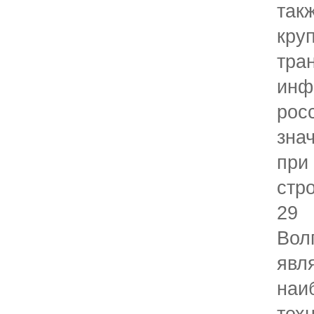
та
кру
тра
инф
рос
зна
пр
стр
29
Во
яв
на