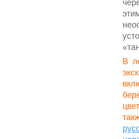
чер
эти
нео
уст
«та
В л
эк
вк
бе
цве
так
ру