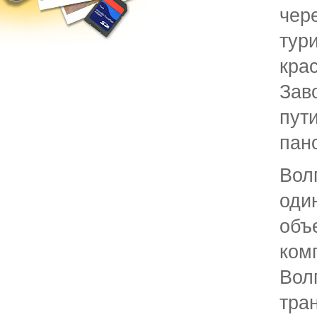
че
тур
кр
Зав
пут
пан
Вол
од
об
ком
Вол
тра