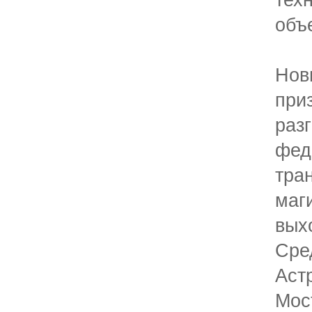
те
объ
Нов
пр
ра
фед
тра
маг
вых
Сре
Аст
Мо