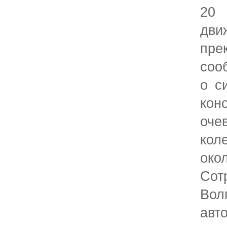
20
дви
пр
соо
о с
кон
оче
кол
ок
Сот
Вол
авт