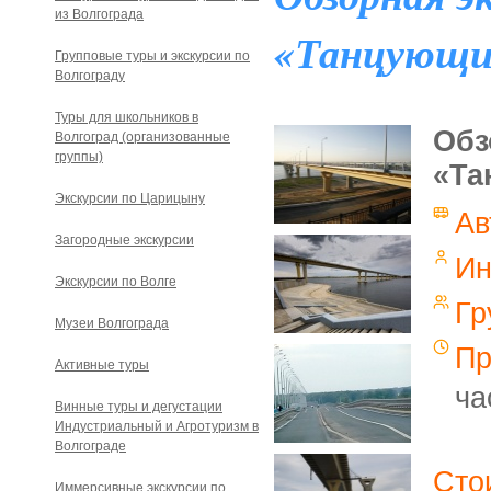
из Волгограда
«Танцующи
Групповые туры и экскурсии по
Волгограду
Туры для школьников в
Обз
Волгоград (организованные
группы)
«Та
Экскурсии по Царицыну
Ав
Загородные экскурсии
Ин
Экскурсии по Волге
Гр
Музеи Волгограда
Пр
Активные туры
ча
Винные туры и дегустации
Индустриальный и Агротуризм в
Волгограде
Сто
Иммерсивные экскурсии по