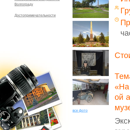
Волгограду
Гр
Достопримечательности
Пр
ча
Сто
Тем
«На
ой 
муз
все фото
Экс