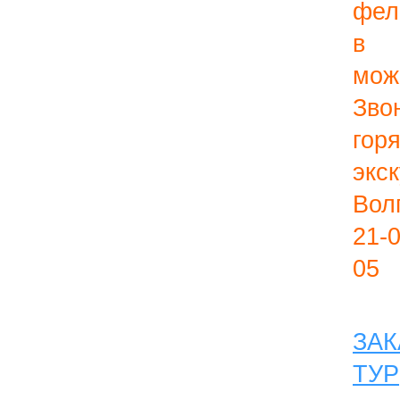
фел
в 
мож
Зво
гор
экс
Вол
21-
05
ЗАК
ТУР