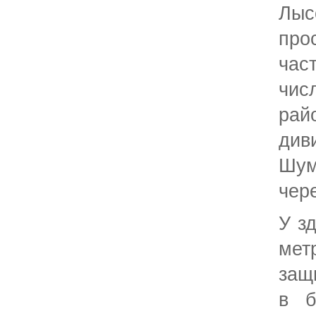
Л
про
час
чи
рай
ди
Шу
чере
У з
ме
защ
в б