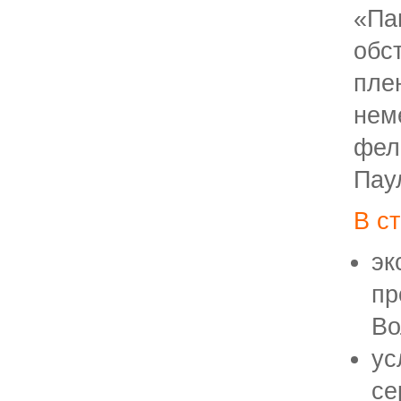
«П
обс
пле
не
фел
Пау
В с
эк
пр
Во
ус
се