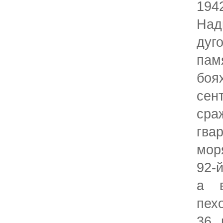
19
Н
ду
пам
бо
се
сра
гва
мор
92-
а 
пех
36 