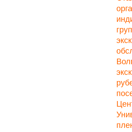
орг
ин
гру
экс
об
Вол
экс
руб
по
Цен
Уни
пле