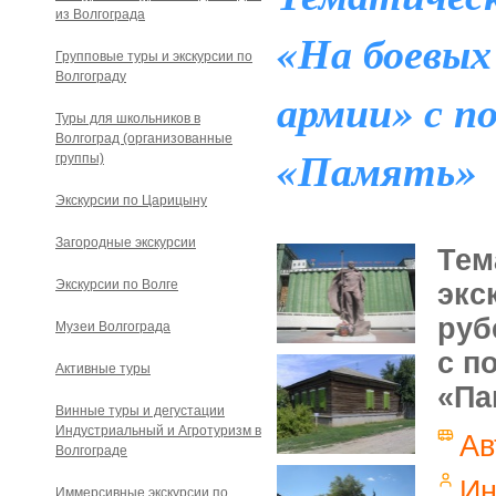
из Волгограда
«На боевых
Групповые туры и экскурсии по
Волгограду
армии» с п
Туры для школьников в
Волгоград (организованные
«Память»
группы)
Экскурсии по Царицыну
Загородные экскурсии
Тем
Экскурсии по Волге
экс
руб
Музеи Волгограда
с п
Активные туры
«Па
Винные туры и дегустации
Индустриальный и Агротуризм в
Ав
Волгограде
Ин
Иммерсивные экскурсии по