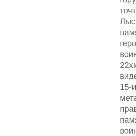
точ
Лыс
па
гер
вои
22х
вид
15
мет
пра
пам
во