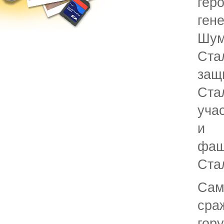
гер
ге
Шум
Ста
защ
Ста
уча
и р
фаш
Ста
Са
сра
гору