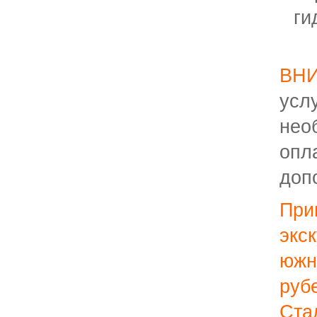
ги
ВН
усл
нео
опл
доп
Пр
экс
южн
ру
Ста