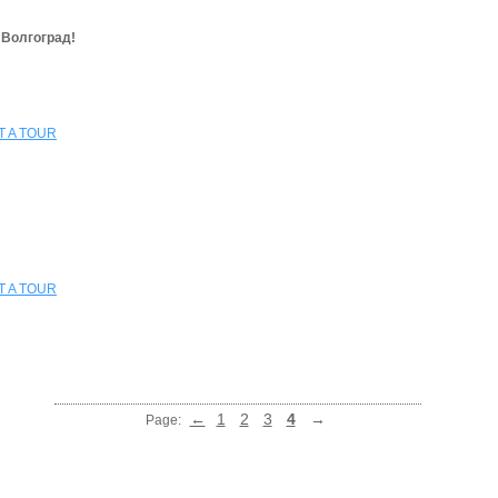
 Волгоград!
 A TOUR
 A TOUR
←
1
2
3
4
→
Page: