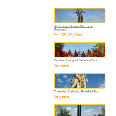
Sightseeing city tour "Hero-city
Volgograd"
from 285 USD/1-3 pax
Two-day Stalingrad Battlefield Tour
On request
Three-day Stalingrad Battlefield Tour
On request