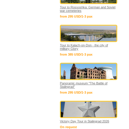
Tour to Rossoshka: German and Soviet
war cemeteries
from 295 USD/1-3 pax
Tour to Kalach-on-Don - the city of
military Glory
from 385 USD/1-3 pax
Panoramic museum "The Battle of
Stalingrad"
from 295 USD/1-3 pax
Victory Day Tour in Stalingrad 2026
On request