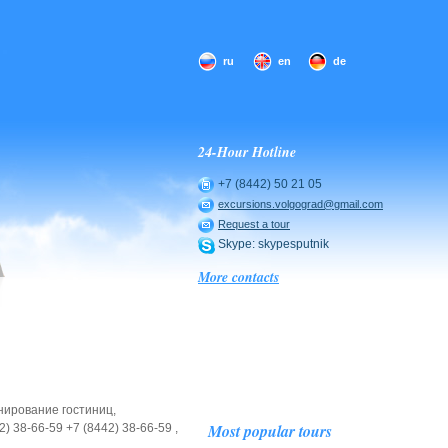
ru
en
de
24-Hour Hotline
+7 (8442) 50 21 05
excursions.volgograd@gmail.com
Request a tour
Skype: skypesputnik
More contacts
онирование гостиниц,
Most popular tours
) 38-66-59 +7 (8442) 38-66-59 ,