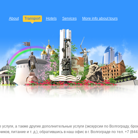
About
Transport
Hotels
Services
More info about tours
услуги, а также другие дополнительные услуги (экскурсии по Волгограду, бр
ов, питание и т. д.), обратившись в наш офис в г. Волгограде по тел. +7 (8442