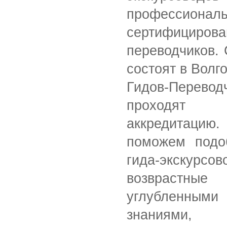
профессионал
сертифицир
переводчиков.
состоят в Волг
Гидов-Перевод
проходят 
аккредитацию.
поможем подо
гида-экскурсо
возврастны
углубленны
знаниями