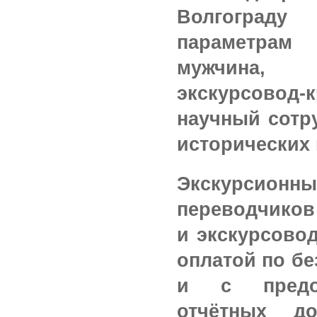
Волгоград
параметрам
мужчина,
экскурсово
научный сотру
исторических н
Экскурсионн
переводчиков
и
экскурсово
оплатой по бе
и с предос
отчётных до