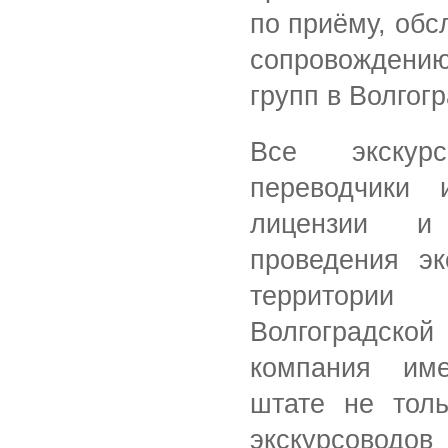
по приёму, об
сопровожден
групп в Волгог
Все экскур
переводчики 
лицензии и
проведения эк
территори
Волгоградск
компания им
штате не толь
экскурсоводов