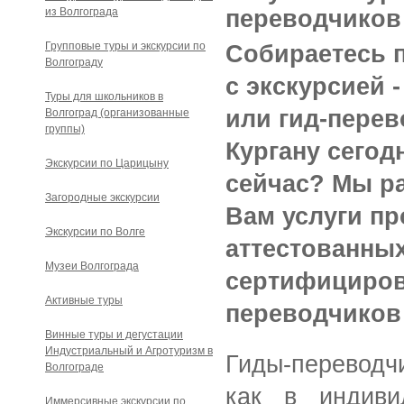
из Волгограда
переводчиков
Групповые туры и экскурсии по
Собираетесь 
Волгограду
с экскурсией 
Туры для школьников в
или гид-перев
Волгоград (организованные
группы)
Кургану сегод
Экскурсии по Царицыну
сейчас?
Мы р
Загородные экскурсии
Вам услуги п
Экскурсии по Волге
аттестованны
Музеи Волгограда
сертифициров
Активные туры
переводчиков 
Винные туры и дегустации
Индустриальный и Агротуризм в
Гиды-переводч
Волгограде
как в индиви
Иммерсивные экскурсии по