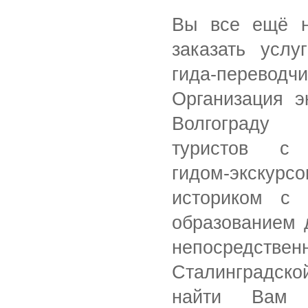
Вы все ещё н
заказать услу
гида-переводч
Организация э
Волгоград
туристов
с пр
гидом-экскур
историком с в
образованием 
непосред
Сталинградско
найти Вам 