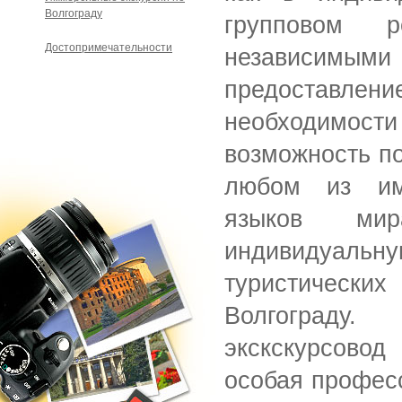
Волгограду
групповом р
Достопримечательности
независ
предоставлени
необходим
возможность по
любом из им
языков ми
индивидуал
туристическ
Волгограду.
экскскурсовод
особая професс