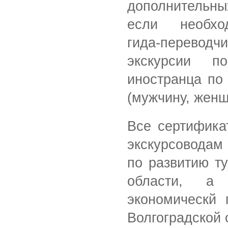
дополнительн
если необхо
гида-переводч
экскурсии п
иностранца по
(мужчину, женщ
Все сертифика
экскурсовод
по развитию т
области
, а
экономическй 
Волгоградской 