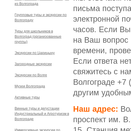
из Волгограда
письма поступ
Групповые туры и экскурсии по
электронной по
Волгограду
часов. Если Вы
Туры для школьников в
Волгоград (организованные
на Ваш вопрос 
группы)
времени, прове
Экскурсии по Царицыну
Если ответа не
Загородные экскурсии
свяжитесь с на
Экскурсии по Волге
Волгограде +7 
Музеи Волгограда
другим удобны
Активные туры
Наш адрес:
Вол
Винные туры и дегустации
Индустриальный и Агротуризм в
проспект им. В.
Волгограде
15.
Станция ме
Иммерсивные экскурсии по