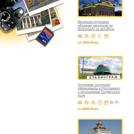
Вечерняя групповая
обзорная экскурсия по
Волгограду на автобусе
от 3999 ₽/чел
Групповая экскурсия
«Мемориалы в Россошках»
с посещением Солдатского
поля
Вт, Пт
от 6999 ₽/чел