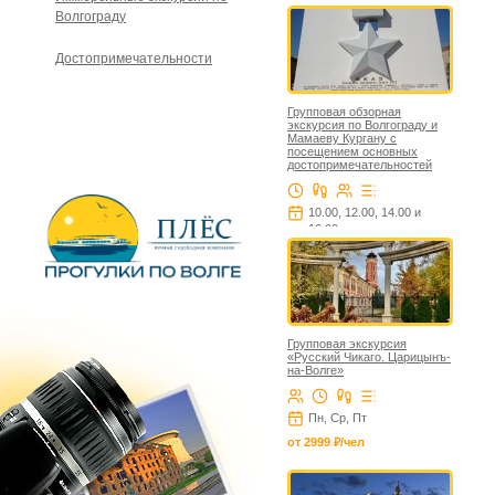
Волгограду
Достопримечательности
Групповая обзорная
экскурсия по Волгограду и
Мамаеву Кургану с
посещением основных
достопримечательностей
10.00, 12.00, 14.00 и
16.00
ежедневно от 1499 ₽/чел
Групповая экскурсия
«Русский Чикаго. Царицынъ-
на-Волге»
Пн, Ср, Пт
от 2999 ₽/чел