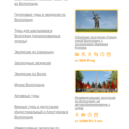
из Волгограда
Групповые туры и экскурсии по
Волгограду
Туры для школьников в
Волгоград (организованные
Обзорная экскурсия «Город-
герой Волгоград» с
группы)
посещением Мамаева
Кургана
Экскурсии по Царицыну
от 9500 ₽/гид
Загородные экскурсии
Экскурсии по Волге
Музеи Волгограда
Активные туры
Индивидуальная экскурсия
по Волгограду на
автомобиле/минивене с
Винные туры и дегустации
гидом
Индустриальный и Агротуризм в
Волгограде
от 15499 ₽/1-3 чел
Иммерсивные экскурсии по