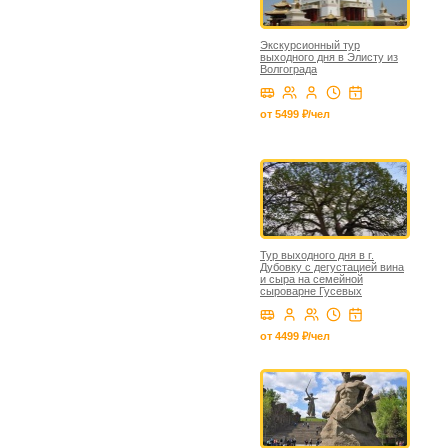
Экскурсионный тур
выходного дня в Элисту из
Волгограда
от 5499 ₽/чел
Тур выходного дня в г.
Дубовку с дегустацией вина
и сыра на семейной
сыроварне Гусевых
от 4499 ₽/чел