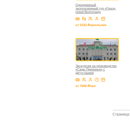
Однодневный
экскурсионный тур «Город-
герой Волгоград»
от 5332 ₽/школьник
Экскурсия на производство
«Сады Придонья» с
дегустацией
от 7500 ₽/чел
Страница