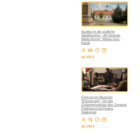
Ausflug in die südliche
Stadtbezirke - Alt-Sarepta,
Nikita Kirche, Wolga-Don-
Kanal
ab 355 €
Führung im Museum
"Erinnerung", Ort der
Gefangennahme des General
Feldmarschal Paulus,
Stalingrad
ab 199 €